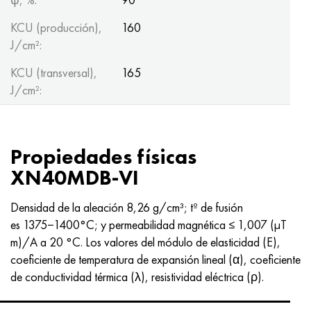
KCU (producción),
160
J/cm²:
KCU (transversal),
165
J/cm²:
Propiedades físicas
XN40MDB-VI
Densidad de la aleación 8,26 g/cm³; tº de fusión
es 1375−1400°C; y permeabilidad magnética ≤ 1,007 (μT
m)/A a 20 °C. Los valores del módulo de elasticidad (E),
coeficiente de temperatura de expansión lineal (α), coeficiente
de conductividad térmica (λ), resistividad eléctrica (ρ).