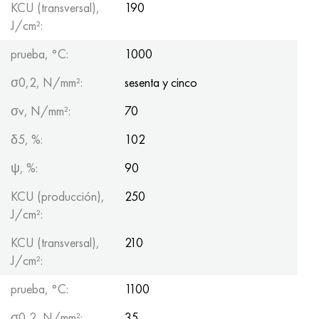
KCU (transversal),
190
J/cm²:
prueba, °С:
1000
σ0,2, N/mm²:
sesenta y cinco
σv, N/mm²:
70
δ5, %:
102
ψ, %:
90
KCU (producción),
250
J/cm²:
KCU (transversal),
210
J/cm²:
prueba, °С:
1100
σ0,2, N/mm²:
35