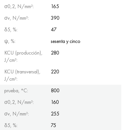
σ0,2, N/mm²:
165
σv, N/mm²:
390
δ5, %:
47
ψ, %:
sesenta y cinco
KCU (producción),
280
J/cm²:
KCU (transversal),
220
J/cm²:
prueba, °С:
800
σ0,2, N/mm²:
160
σv, N/mm²:
255
δ5, %:
75