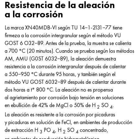
Resistencia de la aleación
a la corrosión
La marca XN40MDB-VI según TU 14−1-2131−77 tiene
firmeza a la corrosión intergranular según el método VU
GOST 6 O32−89. Antes de la prueba, la muestra se calienta
a 700 °C (20 minutos). Cuando se prueba según los métodos
AM, AMU (G0ST 6032−89), la aleación demuestra
resistencia a la corrosión intergranular después de calentar
a 550−950 °C durante 95 horas, y también según el
método VU GOST 6032−89 después de calentar durante
dos horas a t° 800 °C. La aleación no es propensa
al agrietamiento por corrosión bajo tensión en soluciones
en ebullición de 42% de MgCl o 50% de H
SO
.
2
4
La aleación es resistente a la corrosión por picaduras
y picaduras en solución de FeCl, en ambientes de producción
de extracción H
PO
, H
SO
concentrado,
3
4
2
4
en ambientes de producción hidrometalúrgica.