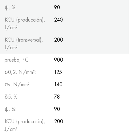
ψ, %:
90
KCU (producción),
240
J/cm²:
KCU (transversal),
200
J/cm²:
prueba, °С:
900
σ0,2, N/mm²:
125
σv, N/mm²:
140
δ5, %:
78
ψ, %:
90
KCU (producción),
200
J/cm²: