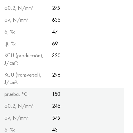
σ0,2, N/mm²:
275
σv, N/mm²:
635
δ, %:
47
ψ, %:
69
KCU (producción),
320
J/cm²:
KCU (transversal),
296
J/cm²:
prueba, °C:
150
σ0,2, N/mm²:
245
σv, N/mm²:
575
δ, %:
43