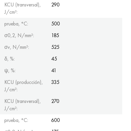
KCU (transversal),
290
J/cm²:
prueba, °C:
500
σ0,2, N/mm²:
185
σv, N/mm²:
525
δ, %:
45
ψ, %:
41
KCU (producción),
335
J/cm²:
KCU (transversal),
270
J/cm²:
prueba, °C:
600