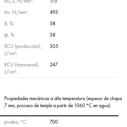
σ0,2, N/mm²:
175
σv, N/mm²:
495
δ, %:
58
ψ, %:
38
KCU (producción),
305
J/cm²:
KCU (transversal),
247
J/cm²:
Propiedades mecánicas a alta temperatura (espesor de chapa
7 mm, proceso de temple a partir de 1060 °C en agua)
prueba, °С:
700