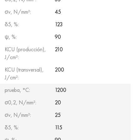
σv, N/mm²:
45
δ5, %:
123
ψ, %:
90
KCU (producción),
210
J/cm²:
KCU (transversal),
200
J/cm²:
prueba, °С:
1200
σ0,2, N/mm²:
20
σv, N/mm²:
25
δ5, %:
115
ψ, %:
90