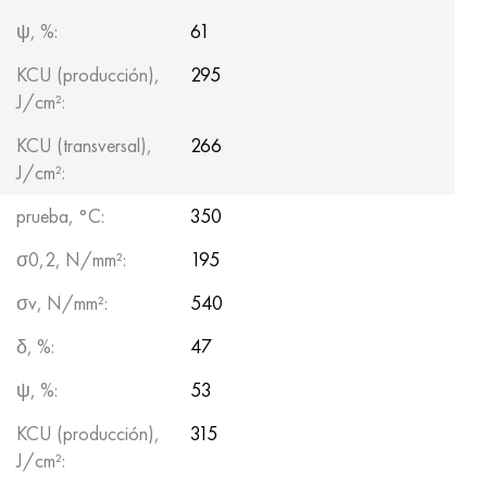
ψ, %:
61
KCU (producción),
295
J/cm²:
KCU (transversal),
266
J/cm²:
prueba, °C:
350
σ0,2, N/mm²:
195
σv, N/mm²:
540
δ, %:
47
ψ, %:
53
KCU (producción),
315
J/cm²: