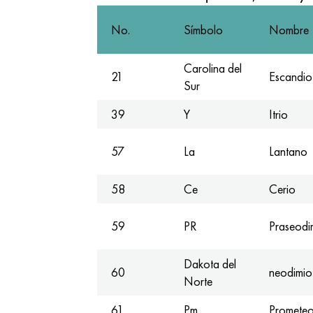
No.
Símbolo
Nombre
Carolina del
21
Escandio
Sur
39
Y
Itrio
57
La
Lantano
58
Ce
Cerio
59
PR
Praseodi
Dakota del
60
neodimio
Norte
61
Pm
Promete