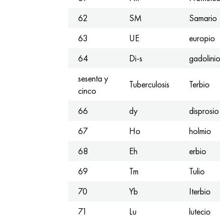
62
SM
Samario
63
UE
europio
64
Di-s
gadolini
sesenta y
Tuberculosis
Terbio
cinco
66
dy
disprosio
67
Ho
holmio
68
Eh
erbio
69
Tm
Tulio
70
Yb
Iterbio
71
Lu
lutecio