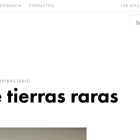
EFERENCIA
CONTACTOS
+38 (056
Raro y
Bronce, cobre,
Metale
refractario
latón
ferroso
REFRACTARIO
 tierras raras