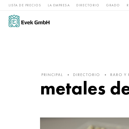
LISTA DE PRECIOS
LA EMPRESA
DIRECTORIO
GRADO
R
Aleaciones de
acero
Titanio
níquel
inoxidable
PRINCIPAL
DIRECTORIO
RARO Y 
metales de