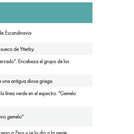
e Escandinavia
sueco de Ytterby.
servado". Encabeza el grupo de los
e una antigua diosa griega
 línea verde en el espectro. "Gemelo
evo gemelo"
uego a Zeus y se lo dio a la gente.