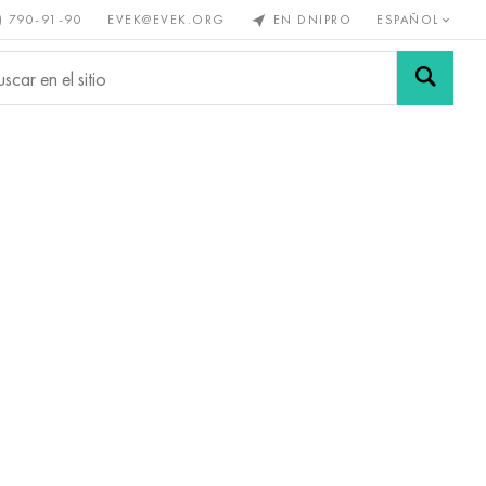
) 790-91-90
EVEK@EVEK.ORG
EN DNIPRO
ESPAÑOL
s no
Aleación de
Mallas y
s
acero
conexiones