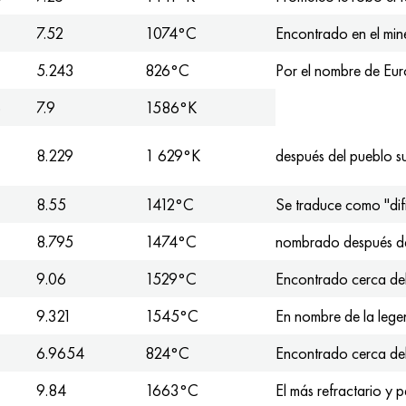
7.52
1074°C
Encontrado en el mine
5.243
826°C
Por el nombre de Eu
o
7.9
1586°K
8.229
1 629°K
después del pueblo 
8.55
1412°C
Se traduce como "difí
8.795
1474°C
nombrado después d
9.06
1529°C
Encontrado cerca del
9.321
1545°C
En nombre de la legen
6.9654
824°C
Encontrado cerca del
9.84
1663°C
El más refractario y p