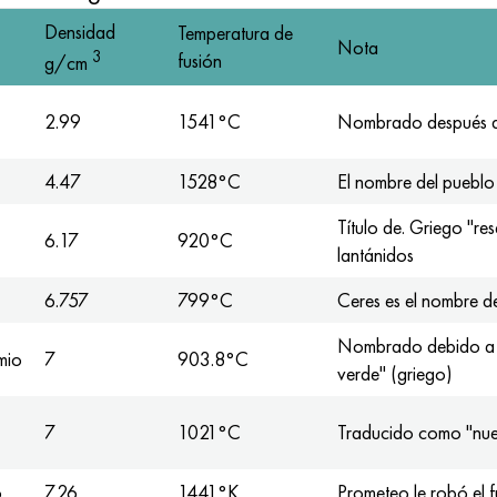
Densidad
Temperatura de
Nota
3
fusión
g/cm
2.99
1541°C
Nombrado después d
4.47
1528°C
El nombre del pueblo 
Título de. Griego "re
6.17
920°C
lantánidos
6.757
799°С
Ceres es el nombre d
Nombrado debido a la
mio
7
903.8°С
verde" (griego)
7
1021°С
Traducido como "nu
o
7.26
1441°K
Prometeo le robó el f