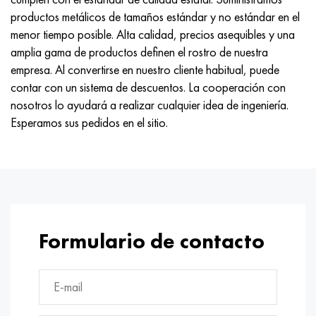
MP159
56DGNH
HN73MBTYu
5B
1.4567 - AISI 304Cu
15X16H2AM
30X, AISI 5130, 30h
productos metálicos de tamaños estándar y no estándar en el
menor tiempo posible. Alta calidad, precios asequibles y una
multimetro n155
68NKhVKTYu
XN70YU
TL5
1.4570-aisi303Cu
18X11MNFB
30hgs, 30hgs
amplia gama de productos definen el rostro de nuestra
empresa. Al convertirse en nuestro cliente habitual, puede
Nicrofer 5923 hMo
79NM, Lupa 7904
HN75MBTYu
A LAS 6
1.4574 - Aleación PH 15-7 Mo®
18X12VMBFR
30hgsa, 30hgsa
contar con un sistema de descuentos. La cooperación con
nosotros lo ayudará a realizar cualquier idea de ingeniería.
Nicrofer 6030
80NM
XN75TBYu
TS-6
1.4580 - AISI 316Cb
20X12VNMF
30hgsn2a, 30hgsna
Esperamos sus pedidos en el sitio.
Nitronik 40
80NMV-VI
XN77TYu
14 titanio
1.4597 - AISI 204Cu
20Х3FMI
30xn2ma, 30CrNiMo8
Nitronik 50
80NHS
XN77TYUR
SP-17
Aleación 28 - 1.4563
21NKMT
30хн3а, 31nicr14
Nitrónico 60
81HMA
ХН78Т
40 titanio
Aleación 31 - 1.4562
37X12N8G8MFB
34khn3ma, 36NiCrMo16, 35NiCrMo16
Formulario de contacto
Nitronik 75
Tipos de aleaciones de precisión
HN80TBY
Aleación 254smo® - 1.4547
40X10X2M
35hgs, 35hgs
Nimonic 80a
termobimetales
N65M, EP982
Aleación 926 - 1.4529
40Х9С2
35hgsa, 35hgsa