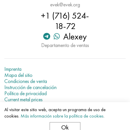
Hastelloy C-276
40XFA, 1.7223, AISI 4142
evek@evek.org
+1 (716) 524-
Hastelloy C2000
45X, 45h, 1.7035
18-72
Hastelloy 3
45HN2MFA, k2425, 45hnmf
Alexey
Departamento de ventas
Hastelloy x
A40G, 44smn28, 1.0762, 46s20
udimet 500
Imprenta
Mapa del sitio
udimet 720
Condiciones de venta
Instrucción de cancelación
Política de privacidad
Current metal prices
Al visitar este sitio web, acepta un programa de uso de
© 2007–2026 «Evek GmbH»
cookies.
Más información sobre la política de cookies
.
El uso de los materiales de la web sin enlaces directos para el
hotel.
Ok