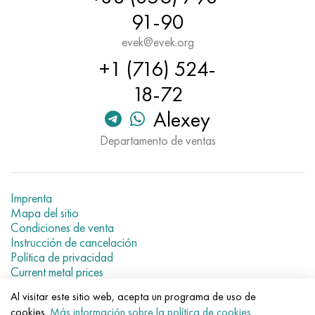
91-90
evek@evek.org
+1 (716) 524-
18-72
Alexey
Departamento de ventas
Imprenta
Mapa del sitio
Condiciones de venta
Instrucción de cancelación
Política de privacidad
Current metal prices
Al visitar este sitio web, acepta un programa de uso de
© 2007–2026 «Evek GmbH»
cookies.
Más información sobre la política de cookies
.