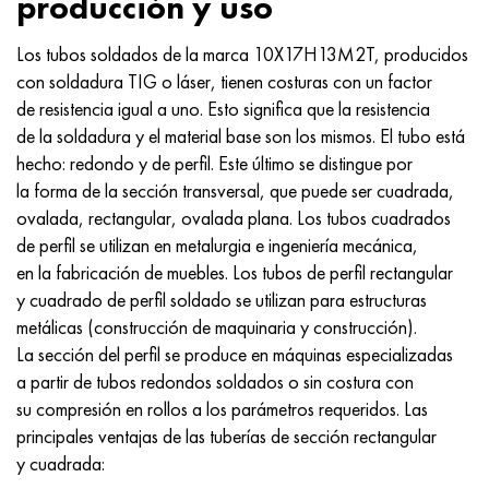
producción y uso
Hastelloy C-276
40XFA, 1.7223, AISI 4142
Los tubos soldados de la marca 10X17H13M2T, producidos
Hastelloy C2000
45X, 45h, 1.7035
con soldadura TIG o láser, tienen costuras con un factor
de resistencia igual a uno. Esto significa que la resistencia
Hastelloy 3
45HN2MFA, k2425, 45hnmf
de la soldadura y el material base son los mismos. El tubo está
hecho: redondo y de perfil. Este último se distingue por
Hastelloy x
A40G, 44smn28, 1.0762, 46s20
la forma de la sección transversal, que puede ser cuadrada,
ovalada, rectangular, ovalada plana. Los tubos cuadrados
udimet 500
de perfil se utilizan en metalurgia e ingeniería mecánica,
en la fabricación de muebles. Los tubos de perfil rectangular
udimet 720
y cuadrado de perfil soldado se utilizan para estructuras
metálicas (construcción de maquinaria y construcción).
La sección del perfil se produce en máquinas especializadas
a partir de tubos redondos soldados o sin costura con
su compresión en rollos a los parámetros requeridos. Las
principales ventajas de las tuberías de sección rectangular
y cuadrada: