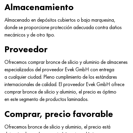
MP159
56DGNH
HN73MBTYu
5B
1.4567 - AISI 304Cu
15X16H2AM
30X, AISI 5130, 30h
Almacenamiento
multimetro n155
68NKhVKTYu
XN70YU
TL5
1.4570-aisi303Cu
18X11MNFB
30hgs, 30hgs
Almacenado en depósitos cubiertos o bajo marquesina,
donde se proporcione protección adecuada contra daños
Nicrofer 5923 hMo
79NM, Lupa 7904
HN75MBTYu
A LAS 6
1.4574 - Aleación PH 15-7 Mo®
18X12VMBFR
30hgsa, 30hgsa
mecánicos y de otro tipo.
Nicrofer 6030
80NM
XN75TBYu
TS-6
1.4580 - AISI 316Cb
20X12VNMF
30hgsn2a, 30hgsna
Proveedor
Nitronik 40
80NMV-VI
XN77TYu
14 titanio
1.4597 - AISI 204Cu
20Х3FMI
30xn2ma, 30CrNiMo8
Ofrecemos comprar bronce de silicio y aluminio de almacenes
especializados del proveedor Evek GmbH con entrega
Nitronik 50
80NHS
XN77TYUR
SP-17
Aleación 28 - 1.4563
21NKMT
30хн3а, 31nicr14
a cualquier ciudad. Pleno cumplimiento de los estándares
internacionales de calidad. El proveedor Evek GmbH ofrece
Nitrónico 60
81HMA
ХН78Т
40 titanio
Aleación 31 - 1.4562
37X12N8G8MFB
34khn3ma, 36NiCrMo16, 35NiCrMo16
comprar bronce de silicio y aluminio, el precio es óptimo
en este segmento de productos laminados.
Nitronik 75
Tipos de aleaciones de precisión
HN80TBY
Aleación 254smo® - 1.4547
40X10X2M
35hgs, 35hgs
Comprar, precio favorable
Nimonic 80a
termobimetales
N65M, EP982
Aleación 926 - 1.4529
40Х9С2
35hgsa, 35hgsa
Ofrecemos bronce de silicio y aluminio, el precio está