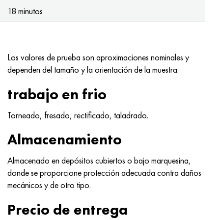
Hastelloy C-276
40XFA, 1.7223, AISI 4142
18 minutos
Hastelloy C2000
45X, 45h, 1.7035
Hastelloy 3
45HN2MFA, k2425, 45hnmf
Los valores de prueba son aproximaciones nominales y
dependen del tamaño y la orientación de la muestra.
Hastelloy x
A40G, 44smn28, 1.0762, 46s20
trabajo en frio
udimet 500
Torneado, fresado, rectificado, taladrado.
udimet 720
Almacenamiento
Almacenado en depósitos cubiertos o bajo marquesina,
donde se proporcione protección adecuada contra daños
mecánicos y de otro tipo.
Precio de entrega