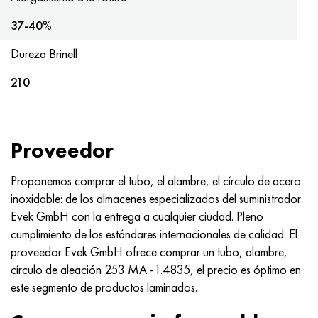
Hastelloy C-276
40XFA, 1.7223, AISI 4142
37-40
%
Hastelloy C2000
45X, 45h, 1.7035
Dureza Brinell
Hastelloy 3
45HN2MFA, k2425, 45hnmf
210
Hastelloy x
A40G, 44smn28, 1.0762, 46s20
Proveedor
udimet 500
Proponemos comprar el tubo, el alambre, el círculo de acero
udimet 720
inoxidable: de los almacenes especializados del suministrador
Evek GmbH con la entrega a cualquier ciudad. Pleno
cumplimiento de los estándares internacionales de calidad. El
proveedor Evek GmbH ofrece comprar un tubo, alambre,
círculo de aleación 253 MA -1.4835, el precio es óptimo en
este segmento de productos laminados.