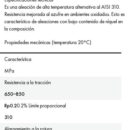
Nimónico 90
tubo de precisión
H70MFV
AM-350 - ams 5548
45Х14Н14В2М
ac35g2, 36smnpb14, 1.0765
Es una aleación de alta temperatura alternativa al AISI 310.
Resistencia mejorada al azufre en ambientes oxidados. Esto es
Nimónico 263
AM-355 - ams 5547
50X14MF
38x2n2ma, 34CrNiMo6, 40NiCrMo7
característico de aleaciones con bajo contenido de níquel en
la composición.
Haynes 25
Custom 450® - uns S45000
65X13
40hn2ma, 34CrNiMo4, 36hnm
Propiedades mecánicas (temperatura 20°C)
Haynes 188
Ascoloy griego 418
90X18MF
38hs, 37hs
Característica
Haynes 230
Tubería resistente a la corrosión
95X18
38XA, 37Cr4, AISI 5135
MPa
Hastelloy b2
38HN3MFA, 35nicrmov12-5
Resistencia a la tracción
Hastelloy b3
40G, 40Mn4, AISI 1035
650−850
hastelloy c4
38XM, 42CrMo4, AISI 1.7225
Rp0.2
0.2% Límite proporcional
310
hastelloy c22
40ХН, 36NiCr6, AISI 3135
Alargamiento a la rotura