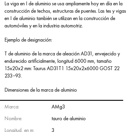
La viga en I de aluminio se usa ampliamente hoy en día en la
Hastelloy C-276
40XFA, 1.7223, AISI 4142
construcción de techos, estructuras de puentes. Las tes y vigas
en I de aluminio también se utilizan en la construcción de
Hastelloy C2000
45X, 45h, 1.7035
automóviles y en la industria automotriz.
Hastelloy 3
45HN2MFA, k2425, 45hnmf
Ejemplo de designación:
Hastelloy x
A40G, 44smn28, 1.0762, 46s20
T de aluminio de la marca de aleación AD31, envejecido y
endurecido artificialmente, longitud 6000 mm, tamaño
udimet 500
15x20x2 mm: Taurus AD31T1 15x20x2x6000
GOST 22
233−93.
udimet 720
Dimensiones de la marca de aluminio
Marca:
AMg3
Nombre:
tauro de aluminio
Longitud, en m:
3