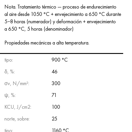
Nota. Tratamiento térmico — proceso de endurecimiento
al aire desde 1050 °C + envejecimiento a 650 °C durante
5−8 horas (numerador) y deformación + envejecimiento
a 650 °C, 5 horas (denominador)
Propiedades mecánicas a alta temperatura.
tipo:
900 °C
δ, %:
46
σv, N/mm²:
300
ψ, %:
71
KCU, J/cm2:
100
norte, sobre:
25
tipo:
1160 °C