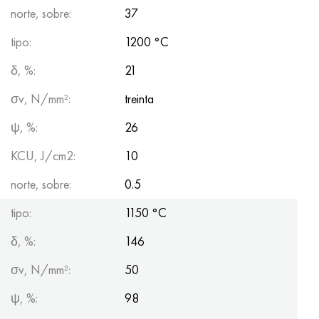
norte, sobre:
37
tipo:
1200 °C
δ, %:
21
σv, N/mm²:
treinta
ψ, %:
26
KCU, J/cm2:
10
norte, sobre:
0.5
tipo:
1150 °C
δ, %:
146
σv, N/mm²:
50
ψ, %:
98