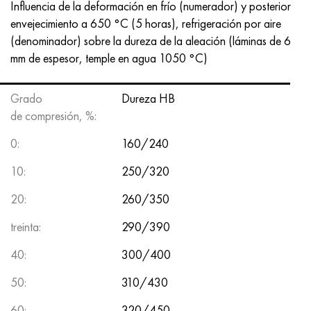
Influencia de la deformación en frío (numerador) y posterior
envejecimiento a 650 °C (5 horas), refrigeración por aire
(denominador) sobre la dureza de la aleación (láminas de 6
mm de espesor, temple en agua 1050 °C)
Grado
Dureza HB
de compresión, %:
0:
160/240
10:
250/320
20:
260/350
treinta:
290/390
40:
300/400
50:
310/430
60:
320/450