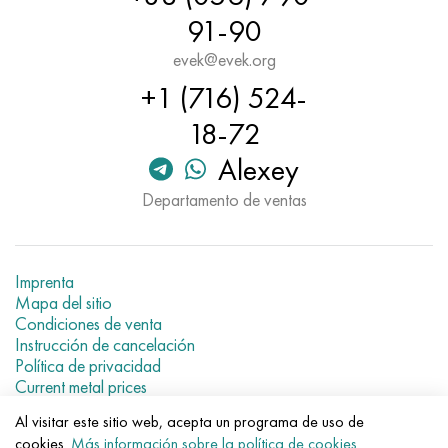
91-90
evek@evek.org
+1 (716) 524-
18-72
Alexey
Departamento de ventas
Imprenta
Mapa del sitio
Condiciones de venta
Instrucción de cancelación
Política de privacidad
Current metal prices
Al visitar este sitio web, acepta un programa de uso de
© 2007–2026 «Evek GmbH»
cookies.
Más información sobre la política de cookies
.