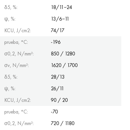
δ5, %:
18/11−24
ψ, %:
13/6−11
KCU, J/cm2:
74/17
prueba, °C:
-196
σ0,2, N/mm²:
850 / 1280
σv, N/mm²:
1620 / 1700
δ5, %:
28/13
ψ, %:
26/11
KCU, J/cm2:
90 / 20
prueba, °C:
-70
σ0,2, N/mm²:
720 / 1180