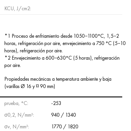
Hastelloy C-276
40XFA, 1.7223, AISI 4142
KCU, J/cm2:
Hastelloy C2000
45X, 45h, 1.7035
Hastelloy 3
45HN2MFA, k2425, 45hnmf
*1 Proceso de enfriamiento desde 1050−1100°C, 1,5−2
horas, refrigeración por aire, envejecimiento a 750 °C (5−10
Hastelloy x
A40G, 44smn28, 1.0762, 46s20
horas), refrigeración por aire.
*2 Envejecimiento a 600−630°C (5 horas), refrigeración
udimet 500
por aire.
udimet 720
Propiedades mecánicas a temperatura ambiente y baja
(varillas Ø 16 y ¤ 90 mm)
prueba, °C:
-253
σ0,2, N/mm²:
940 / 1340
σv, N/mm²:
1770 / 1820