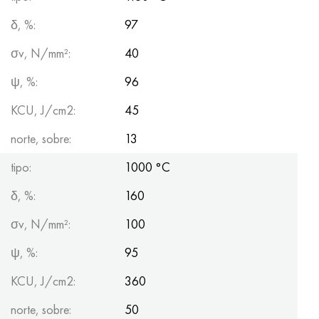
δ, %:
97
σv, N/mm²:
40
ψ, %:
96
KCU, J/cm2:
45
norte, sobre:
13
tipo:
1000 °C
δ, %:
160
σv, N/mm²:
100
ψ, %:
95
KCU, J/cm2:
360
norte, sobre:
50