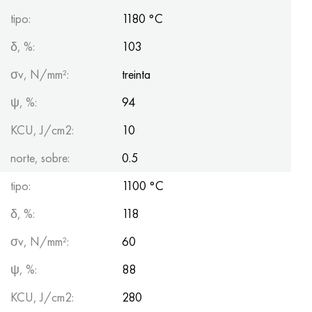
tipo:
1180 °C
δ, %:
103
σv, N/mm²:
treinta
ψ, %:
94
KCU, J/cm2:
10
norte, sobre:
0.5
tipo:
1100 °C
δ, %:
118
σv, N/mm²:
60
ψ, %:
88
KCU, J/cm2:
280