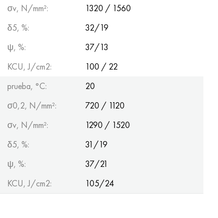
σv, N/mm²:
1320 / 1560
δ5, %:
32/19
ψ, %:
37/13
KCU, J/cm2:
100 / 22
prueba, °C:
20
σ0,2, N/mm²:
720 / 1120
σv, N/mm²:
1290 / 1520
δ5, %:
31/19
ψ, %:
37/21
KCU, J/cm2:
105/24