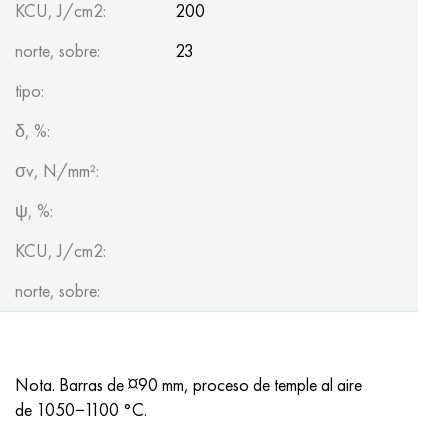
KCU, J/cm2:
200
norte, sobre:
23
tipo:
δ, %:
σv, N/mm²:
ψ, %:
KCU, J/cm2:
norte, sobre:
Nota. Barras de ¤90 mm, proceso de temple al aire
de 1050−1100 °C.