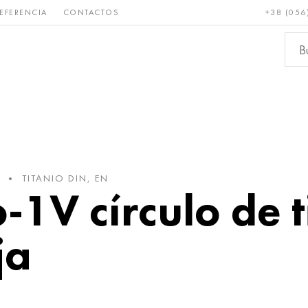
EFERENCIA
CONTACTOS
+38 (056
Raro y
Bronce, cobre,
Metale
refractario
latón
ferroso
TITANIO DIN, EN
-1V círculo de t
ja