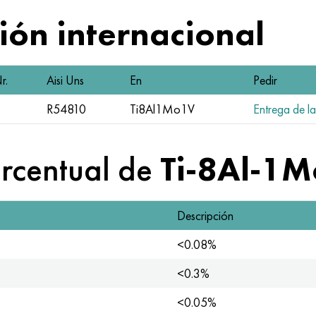
ón internacional
r.
Aisi Uns
En
Pedir
R54810
Ti8Al1Mo1V
Entrega de la
rcentual de
Ti-8Al-1M
Descripción
<0.08%
<0.3%
<0.05%