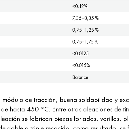
<0.12%
7,35−8,35 %
0,75−1,25 %
0,75−1,75 %
<0.0125
<0.015%
Balance
o módulo de tracción, buena soldabilidad y exce
de hasta 450 °C. Entre otras aleaciones de tit
ación se fabrican piezas forjadas, varillas, pl
de doble o triple recocido, como resultado, se