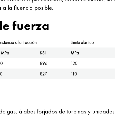
 a la fluencia posible.
de fuerza
sistencia a la tracción
Límite elástico
MPa
KSI
MPa
30
896
120
20
827
110
 de gas, álabes forjados de turbinas y unidade