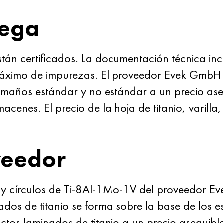
rega
stán certificados. La documentación técnica in
máximo de impurezas. El proveedor Evek GmbH su
amaños estándar y no estándar a un precio ase
cenes. El precio de la hoja de titanio, varilla,
veedor
s y círculos de Ti-8Al-1Mo-1V del proveedor E
nados de titanio se forma sobre la base de los 
os laminados de titanio a un precio asequibl