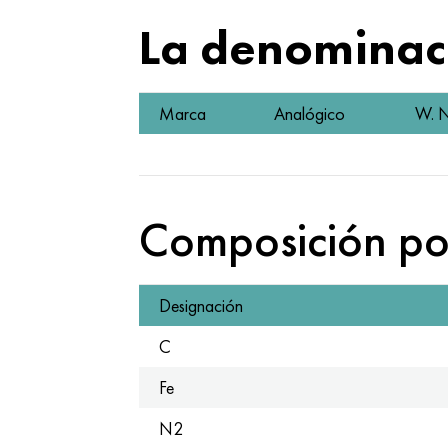
La denominaci
Marca
Analógico
W. N
Composición po
Designación
C
Fe
N2