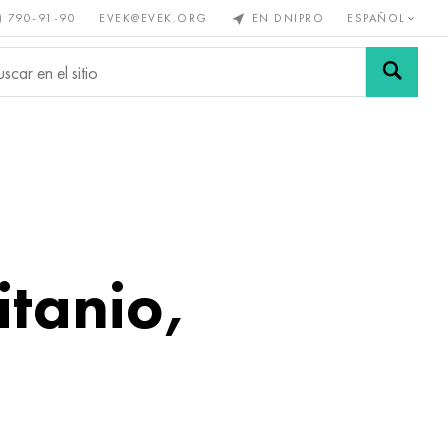
) 790-91-90
EVEK@EVEK.ORG
EN DNIPRO
ESPAÑOL
s no
Aleación de
Mallas y
s
acero
conexiones
itanio,