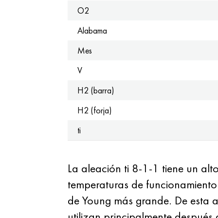
O2
Alabama
Mes
V
H2 (barra)
H2 (forja)
ti
La aleación ti 8-1-1 tiene un alt
temperaturas de funcionamiento 
de Young más grande. De esta ale
utilizan principalmente después 