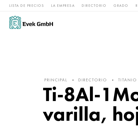
LISTA DE PRECIOS
LA EMPRESA
DIRECTORIO
GRADO
R
Aleaciones de
acero
Titanio
níquel
inoxidable
PRINCIPAL
DIRECTORIO
TITANIO
Ti-8Al-1Mo
varilla, ho