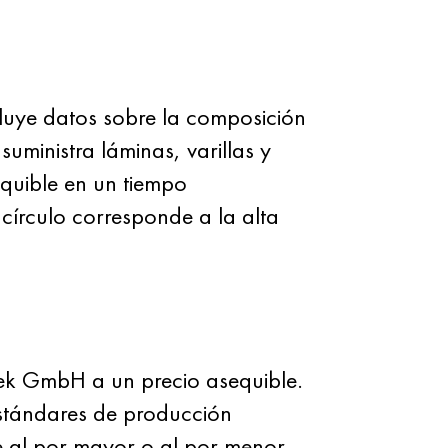
cluye datos sobre la composición
ministra láminas, varillas y
quible en un tiempo
 círculo corresponde a la alta
vek GmbH a un precio asequible.
estándares de producción
e al por mayor o al por menor.