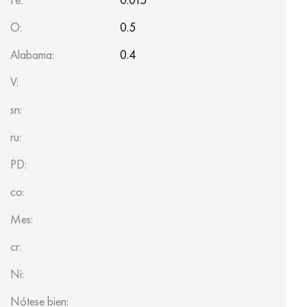
O:
0.5
Alabama:
0.4
V:
sn:
ru:
PD:
co:
Mes:
cr:
Ni:
Nótese bien: