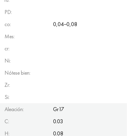
PD:
co:
0,04−0,08
Mes:
cr:
Ni:
Nótese bien:
Zr:
Si:
Aleación:
Gr17
C:
0.03
H:
0.08