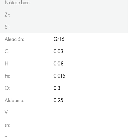
Nótese bien:
Zr:
Si:
Aleación:
Gr16
C:
0.03
H:
0.08
Fe:
0.015
O:
0.3
Alabama:
0.25
V:
sn:
ru: