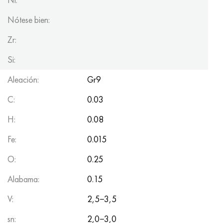
Nótese bien:
Zr:
Si:
Aleación:
Gr9
C:
0.03
H:
0.08
Fe:
0.015
O:
0.25
Alabama:
0.15
V:
2,5−3,5
sn:
2,0−3,0