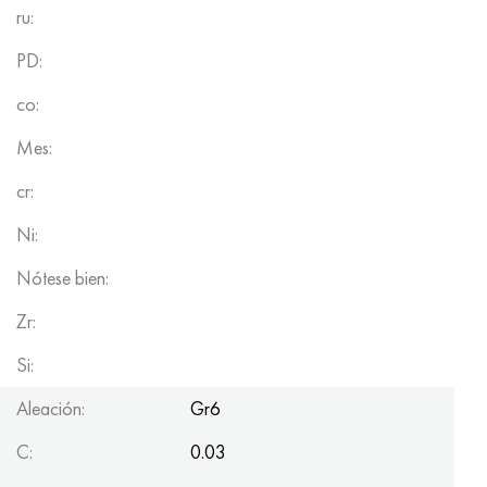
ru:
PD:
co:
Mes:
cr:
Ni:
Nótese bien:
Zr:
Si:
Aleación:
Gr6
C:
0.03