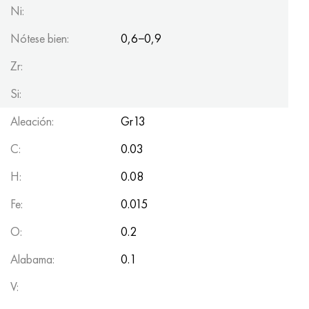
Ni:
Nótese bien:
0,6−0,9
Zr:
Si:
Aleación:
Gr13
C:
0.03
H:
0.08
Fe:
0.015
O:
0.2
Alabama:
0.1
V: