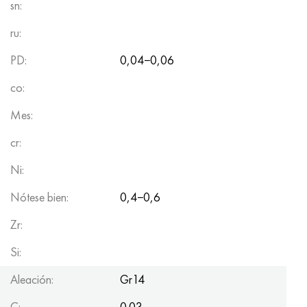
sn:
ru:
PD:
0,04−0,06
co:
Mes:
cr:
Ni:
Nótese bien:
0,4−0,6
Zr:
Si:
Aleación:
Gr14
C:
0.03