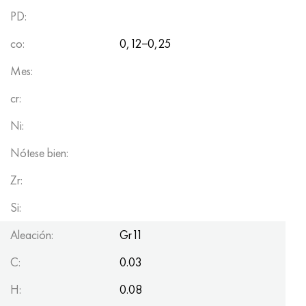
PD:
co:
0,12−0,25
Mes:
cr:
Ni:
Nótese bien:
Zr:
Si:
Aleación:
Gr11
C:
0.03
H:
0.08