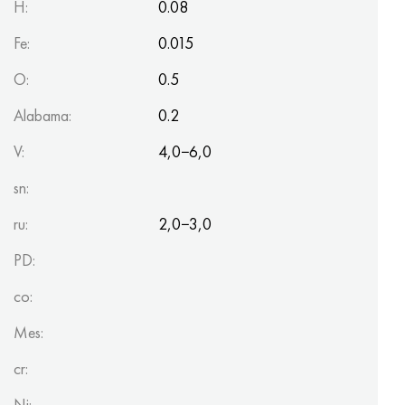
H:
0.08
Fe:
0.015
O:
0.5
Alabama:
0.2
V:
4,0−6,0
sn:
ru:
2,0−3,0
PD:
co:
Mes:
cr:
Ni: