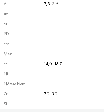
V:
2,5−3,5
sn:
ru:
PD:
co:
Mes:
cr:
14,0−16,0
Ni:
Nótese bien:
Zr:
2.2−3.2
Si: