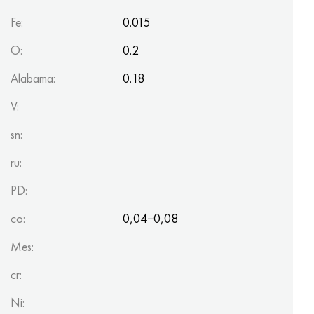
Fe:
0.015
O:
0.2
Alabama:
0.18
V:
sn:
ru:
PD:
co:
0,04−0,08
Mes:
cr:
Ni: