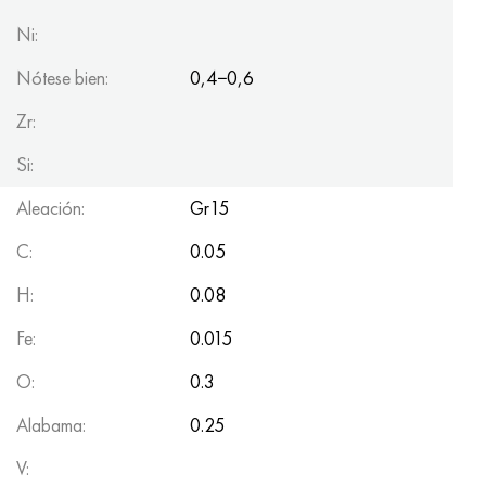
Ni:
Nótese bien:
0,4−0,6
Zr:
Si:
Aleación:
Gr15
C:
0.05
H:
0.08
Fe:
0.015
O:
0.3
Alabama:
0.25
V: