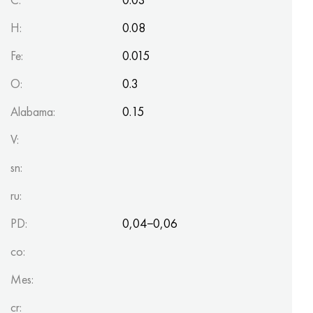
H:
0.08
Fe:
0.015
O:
0.3
Alabama:
0.15
V:
sn:
ru:
PD:
0,04−0,06
co:
Mes:
cr: