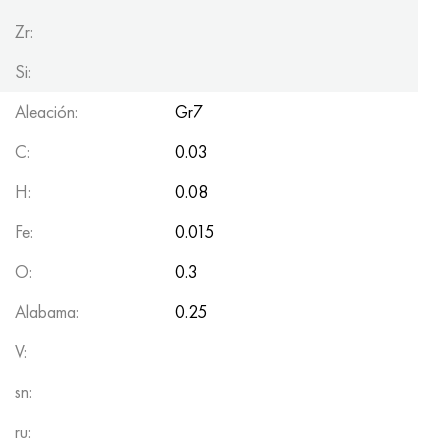
Zr:
Si:
Aleación:
Gr7
C:
0.03
H:
0.08
Fe:
0.015
O:
0.3
Alabama:
0.25
V:
sn:
ru: