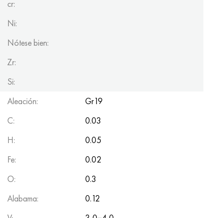
cr:
Ni:
Nótese bien:
Zr:
Si:
Aleación:
Gr19
C:
0.03
H:
0.05
Fe:
0.02
O:
0.3
Alabama:
0.12
V:
3,0−4,0