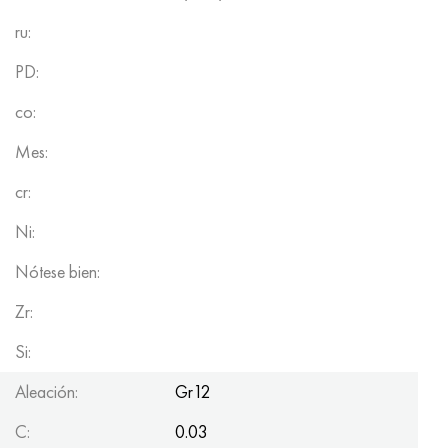
ru:
PD:
co:
Mes:
cr:
Ni:
Nótese bien:
Zr:
Si:
Aleación:
Gr12
C:
0.03