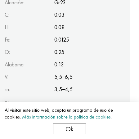
Aleación:
Gr23
C:
0.03
H:
0.08
Fe:
0.0125
O:
0.25
Alabama:
0.13
V:
5,5−6,5
sn:
3,5−4,5
ru:
Al visitar este sitio web, acepta un programa de uso de
PD:
cookies.
Más información sobre la política de cookies
.
co:
Ok
Mes: