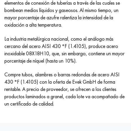
elementos de conexión de tuberías a través de las cuales se
Hastelloy C-276
40XFA, 1.7223, AISI 4142
bombean medios líquidos y gaseosos. Al mismo tiempo, un
mayor porcentaje de azufre ralentiza la intensidad de la
Hastelloy C2000
45X, 45h, 1.7035
oxidación a alta temperatura.
Hastelloy 3
45HN2MFA, k2425, 45hnmf
La industria metalúrgica nacional, como el análogo más
cercano del acero AISI 430 °F (1.4105), produce acero
Hastelloy x
A40G, 44smn28, 1.0762, 46s20
inoxidable 08X18H10, que, sin embargo, contiene un mayor
porcentaje de níquel (hasta un 10%).
udimet 500
Compre tubos, alambres o barras redondas de acero AISI
udimet 720
430 °F (1.4105) con la oferta de Evek GmbH de forma
rentable. A precio de proveedor, se ofrecen a los clientes
productos laminados a granel, cada lote va acompañado de
un certificado de calidad.