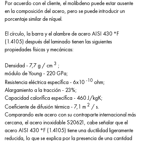
MP159
56DGNH
HN73MBTYu
5B
1.4567 - AISI 304Cu
15X16H2AM
30X, AISI 5130, 30h
Por acuerdo con el cliente, el molibdeno puede estar ausente
en la composición del acero, pero se puede introducir un
multimetro n155
68NKhVKTYu
XN70YU
TL5
1.4570-aisi303Cu
18X11MNFB
30hgs, 30hgs
porcentaje similar de níquel.
El círculo, la barra y el alambre de acero AISI 430 °F
Nicrofer 5923 hMo
79NM, Lupa 7904
HN75MBTYu
A LAS 6
1.4574 - Aleación PH 15-7 Mo®
18X12VMBFR
30hgsa, 30hgsa
(1.4105) después del laminado tienen las siguientes
propiedades físicas y mecánicas:
Nicrofer 6030
80NM
XN75TBYu
TS-6
1.4580 - AISI 316Cb
20X12VNMF
30hgsn2a, 30hgsna
3
Densidad - 7,7 g / cm
;
Nitronik 40
80NMV-VI
XN77TYu
14 titanio
1.4597 - AISI 204Cu
20Х3FMI
30xn2ma, 30CrNiMo8
módulo de Young - 220 GPa;
-10
Nitronik 50
80NHS
XN77TYUR
SP-17
Aleación 28 - 1.4563
21NKMT
30хн3а, 31nicr14
Resistencia eléctrica específica - 6x10
ohm;
Alargamiento a la tracción - 23%;
Nitrónico 60
81HMA
ХН78Т
40 titanio
Aleación 31 - 1.4562
37X12N8G8MFB
34khn3ma, 36NiCrMo16, 35NiCrMo16
Capacidad calorífica específica - 460 J/kgK;
2
Coeficiente de difusión térmica - 7,1 m
/ s.
Nitronik 75
Tipos de aleaciones de precisión
HN80TBY
Aleación 254smo® - 1.4547
40X10X2M
35hgs, 35hgs
Comparando este acero con su contraparte internacional más
cercana, el acero inoxidable S20621, cabe señalar que el
Nimonic 80a
termobimetales
N65M, EP982
Aleación 926 - 1.4529
40Х9С2
35hgsa, 35hgsa
acero AISI 430 °F (1.4105) tiene una ductilidad ligeramente
reducida, lo que se explica por la presencia de una cantidad