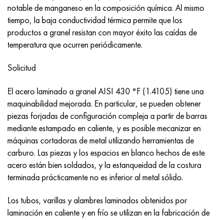
Nimónico 90
tubo de precisión
H70MFV
AM-350 - ams 5548
45Х14Н14В2М
ac35g2, 36smnpb14, 1.0765
notable de manganeso en la composición química. Al mismo
tiempo, la baja conductividad térmica permite que los
Nimónico 263
AM-355 - ams 5547
50X14MF
38x2n2ma, 34CrNiMo6, 40NiCrMo7
productos a granel resistan con mayor éxito las caídas de
temperatura que ocurren periódicamente.
Haynes 25
Custom 450® - uns S45000
65X13
40hn2ma, 34CrNiMo4, 36hnm
Solicitud
Haynes 188
Ascoloy griego 418
90X18MF
38hs, 37hs
El acero laminado a granel AISI 430 °F (1.4105) tiene una
maquinabilidad mejorada. En particular, se pueden obtener
Haynes 230
Tubería resistente a la corrosión
95X18
38XA, 37Cr4, AISI 5135
piezas forjadas de configuración compleja a partir de barras
mediante estampado en caliente, y es posible mecanizar en
Hastelloy b2
38HN3MFA, 35nicrmov12-5
máquinas cortadoras de metal utilizando herramientas de
carburo. Las piezas y los espacios en blanco hechos de este
Hastelloy b3
40G, 40Mn4, AISI 1035
acero están bien soldados, y la estanqueidad de la costura
terminada prácticamente no es inferior al metal sólido.
hastelloy c4
38XM, 42CrMo4, AISI 1.7225
Los tubos, varillas y alambres laminados obtenidos por
hastelloy c22
40ХН, 36NiCr6, AISI 3135
laminación en caliente y en frío se utilizan en la fabricación de