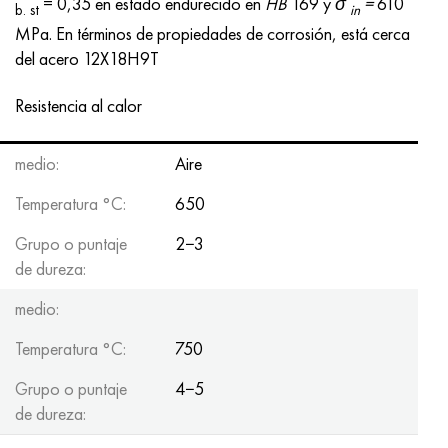
= 0,35 en estado endurecido en
HB
169 y
σ
=
610
b. st
in
MPa. En términos de propiedades de corrosión, está cerca
del acero 12X18H9T
Resistencia al calor
medio:
Aire
Temperatura °C:
650
Grupo o puntaje
2−3
de dureza:
medio:
Temperatura °C:
750
Grupo o puntaje
4−5
de dureza: