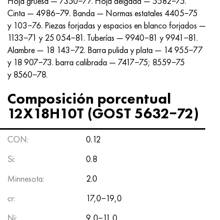
Hoja gruesa — 7350−77. Hoja delgada — 5582−75.
Hastelloy C-276
40XFA, 1.7223, AISI 4142
Cinta — 4986−79. Banda — Normas estatales 4405−75
y 103−76. Piezas forjadas y espacios en blanco forjados —
Hastelloy C2000
45X, 45h, 1.7035
1133−71 y 25 054−81. Tuberías — 9940−81 y 9941−81.
Alambre — 18 143−72. Barra pulida y plata — 14 955−77
Hastelloy 3
45HN2MFA, k2425, 45hnmf
y 18 907−73. barra calibrada — 7417−75; 8559−75
y 8560−78.
Hastelloy x
A40G, 44smn28, 1.0762, 46s20
Composición porcentual
udimet 500
12X18H10T (GOST 5632−72)
udimet 720
CON:
0.12
Si:
0.8
Minnesota:
2.0
cr:
17,0−19,0
Ni:
9,0−11,0