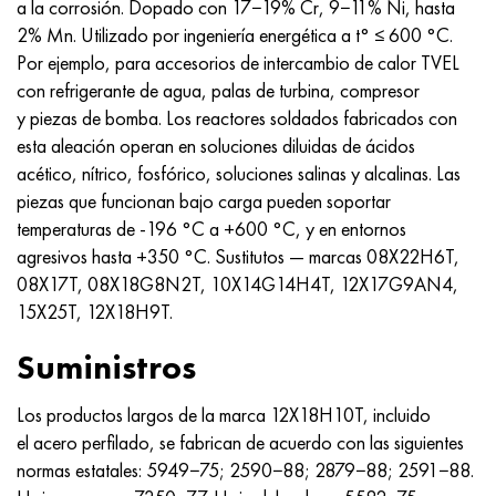
a la corrosión. Dopado con 17−19% Cr, 9−11% Ni, hasta
Nimónico 90
tubo de precisión
H70MFV
AM-350 - ams 5548
45Х14Н14В2М
ac35g2, 36smnpb14, 1.0765
2% Mn. Utilizado por ingeniería energética a t° ≤ 600 °C.
Por ejemplo, para accesorios de intercambio de calor TVEL
Nimónico 263
AM-355 - ams 5547
50X14MF
38x2n2ma, 34CrNiMo6, 40NiCrMo7
con refrigerante de agua, palas de turbina, compresor
y piezas de bomba. Los reactores soldados fabricados con
Haynes 25
Custom 450® - uns S45000
65X13
40hn2ma, 34CrNiMo4, 36hnm
esta aleación operan en soluciones diluidas de ácidos
acético, nítrico, fosfórico, soluciones salinas y alcalinas. Las
Haynes 188
Ascoloy griego 418
90X18MF
38hs, 37hs
piezas que funcionan bajo carga pueden soportar
temperaturas de -196 °C a +600 °C, y en entornos
Haynes 230
Tubería resistente a la corrosión
95X18
38XA, 37Cr4, AISI 5135
agresivos hasta +350 °C. Sustitutos — marcas 08X22H6T,
08X17T, 08X18G8N2T, 10X14G14H4T, 12X17G9AN4,
Hastelloy b2
38HN3MFA, 35nicrmov12-5
15X25T, 12X18H9T.
Hastelloy b3
40G, 40Mn4, AISI 1035
Suministros
hastelloy c4
38XM, 42CrMo4, AISI 1.7225
Los productos largos de la marca 12X18H10T, incluido
el acero perfilado, se fabrican de acuerdo con las siguientes
hastelloy c22
40ХН, 36NiCr6, AISI 3135
normas estatales: 5949−75; 2590−88; 2879−88; 2591−88.