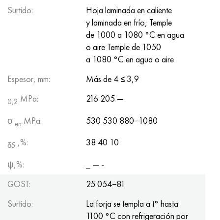
Surtido:
Hoja laminada en caliente
y laminada en frío; Temple
de 1000 a 1080 °C en agua
o aire Temple de 1050
a 1080 °C en agua o aire
Espesor, mm:
Más de 4
≤
3,9
MPa:
216 205 —
0,2
σ
MPa:
530 530 880−1080
en
,%:
38 40 10
δ5
ψ,%:
_ — -
GOST:
25 054−81
Surtido:
La forja se templa a t° hasta
1100 °C con refrigeración por