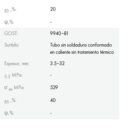
,%:
20
δ5
ψ,%:
-
GOST:
9940−81
Surtido:
Tubo sin soldadura conformado
en caliente sin tratamiento térmico
Espesor, mm:
3.5−32
MPa:
-
0,2
σ
MPa:
529
en
,%:
40
δ5
ψ,%:
-