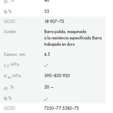
,%:
40
δ5
ψ,%:
55
GOST:
18 907−73
Surtido:
Barra pulida, maquinada
a la resistencia especificada Barra
trabajada en duro
Espesor, mm:
≤
5
MPa:
_-
0,2
σ
MPa:
590−830 930
en
,%:
20 —
δ5
ψ,%:
_-
GOST:
7350−77 5582−75