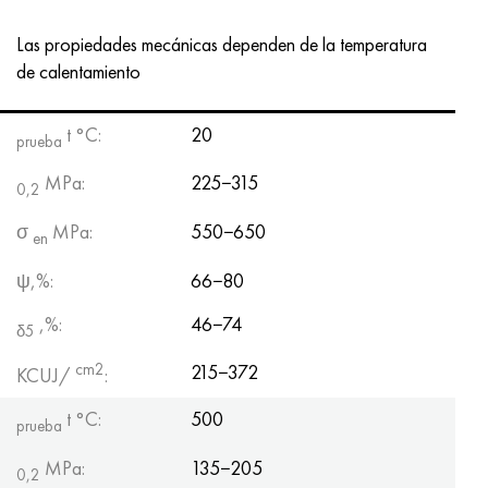
Las propiedades mecánicas dependen de la temperatura
de calentamiento
t °С:
20
prueba
MPa:
225−315
0,2
σ
MPa:
550−650
en
ψ,%:
66−80
,%:
46−74
δ5
cm2
215−372
KCUJ/
:
t °С:
500
prueba
MPa:
135−205
0,2