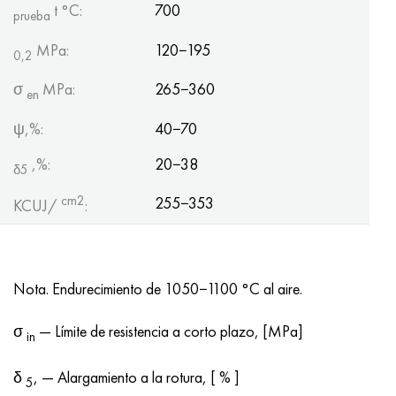
t °С:
700
prueba
MPa:
120−195
0,2
σ
MPa:
265−360
en
ψ,%:
40−70
,%:
20−38
δ5
cm2
255−353
KCUJ/
:
Nota. Endurecimiento de 1050−1100 °C al aire.
σ
— Límite de resistencia a corto plazo, [MPa]
in
δ
, — Alargamiento a la rotura, [ % ]
5