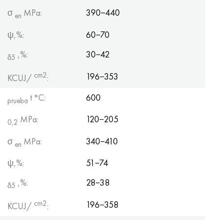
σ
MPa:
390−440
en
ψ,%:
60−70
,%:
30−42
δ5
cm2
196−353
KCUJ/
:
t °С:
600
prueba
MPa:
120−205
0,2
σ
MPa:
340−410
en
ψ,%:
51−74
,%:
28−38
δ5
cm2
196−358
KCUJ/
: