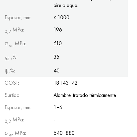
aire o agua.
Espesor, mm:
≤ 1000
MPa:
196
0,2
σ
MPa:
510
en
,%:
35
δ5
ψ,%:
40
GOST:
18 143−72
Surtido:
Alambre: tratado térmicamente
Espesor, mm:
1−6
MPa:
-
0,2
σ
MPa:
540−880
en