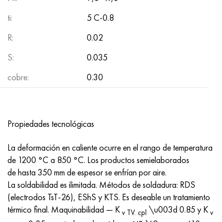
ti:
5 С-0.8
R:
0.02
S:
0.035
cobre:
0.30
Propiedades tecnológicas
La deformación en caliente ocurre en el rango de temperatura
de 1200 °C a 850 °C. Los productos semielaborados
de hasta 350 mm de espesor se enfrían por aire.
La soldabilidad es ilimitada. Métodos de soldadura: RDS
(electrodos TsT-26), EShS y KTS. Es deseable un tratamiento
térmico final. Maquinabilidad — K
\u003d 0.85 y K
v TV. cpl
v