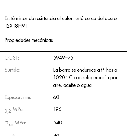
En términos de resistencia al calor, está cerca del acero
12X18H9T
Propiedades mecánicas
GOST:
5949−75
Surtido:
La barra se endurece a t° hasta
1020 °C con refrigeración por
aire, aceite o agua.
Espesor, mm:
60
MPa:
196
0,2
σ
MPa:
540
en