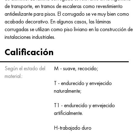
MP159
56DGNH
HN73MBTYu
5B
1.4567 - AISI 304Cu
15X16H2AM
30X, AISI 5130, 30h
de transporte, en tramos de escaleras como revestimiento
antideslizante para pisos. El corrugado se ve muy bien como
multimetro n155
68NKhVKTYu
XN70YU
TL5
1.4570-aisi303Cu
18X11MNFB
30hgs, 30hgs
acabado decorativo. En algunos casos, las láminas
corrugadas se utilizan como piso liviano en la construcción de
Nicrofer 5923 hMo
79NM, Lupa 7904
HN75MBTYu
A LAS 6
1.4574 - Aleación PH 15-7 Mo®
18X12VMBFR
30hgsa, 30hgsa
instalaciones industriales.
Nicrofer 6030
80NM
XN75TBYu
TS-6
1.4580 - AISI 316Cb
20X12VNMF
30hgsn2a, 30hgsna
Calificación
Nitronik 40
80NMV-VI
XN77TYu
14 titanio
1.4597 - AISI 204Cu
20Х3FMI
30xn2ma, 30CrNiMo8
Según el estado del
M - suave, recocido;
material.:
Nitronik 50
80NHS
XN77TYUR
SP-17
Aleación 28 - 1.4563
21NKMT
30хн3а, 31nicr14
T - endurecido y envejecido
naturalmente;
Nitrónico 60
81HMA
ХН78Т
40 titanio
Aleación 31 - 1.4562
37X12N8G8MFB
34khn3ma, 36NiCrMo16, 35NiCrMo16
T1 - endurecido y envejecido
Nitronik 75
Tipos de aleaciones de precisión
HN80TBY
Aleación 254smo® - 1.4547
40X10X2M
35hgs, 35hgs
artificialmente.
Nimonic 80a
termobimetales
N65M, EP982
Aleación 926 - 1.4529
40Х9С2
35hgsa, 35hgsa
H-trabajado duro