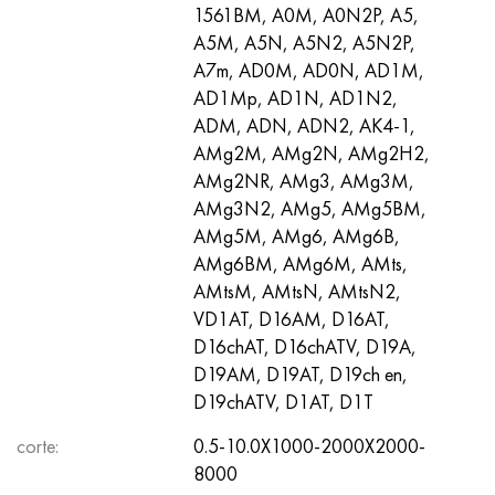
1561BM, A0M, A0N2P, A5,
A5M, A5N, A5N2, A5N2P,
A7m, AD0M, AD0N, AD1M,
AD1Mp, AD1N, AD1N2,
ADM, ADN, ADN2, AK4-1,
AMg2M, AMg2N, AMg2H2,
AMg2NR, AMg3, AMg3M,
AMg3N2, AMg5, AMg5BM,
AMg5M, AMg6, AMg6B,
AMg6BM, AMg6M, AMts,
AMtsM, AMtsN, AMtsN2,
VD1AT, D16AM, D16AT,
D16chAT, D16chATV, D19A,
D19AM, D19AT, D19ch en,
D19chATV, D1AT, D1T
corte:
0.5-10.0X1000-2000X2000-
8000