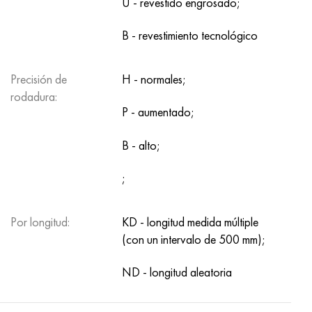
U - revestido engrosado;
Hastelloy C-276
40XFA, 1.7223, AISI 4142
B - revestimiento tecnológico
Hastelloy C2000
45X, 45h, 1.7035
Hastelloy 3
45HN2MFA, k2425, 45hnmf
Precisión de
H - normales;
rodadura:
P - aumentado;
Hastelloy x
A40G, 44smn28, 1.0762, 46s20
B - alto;
udimet 500
;
udimet 720
Por longitud:
KD - longitud medida múltiple
(con un intervalo de 500 mm);
ND - longitud aleatoria