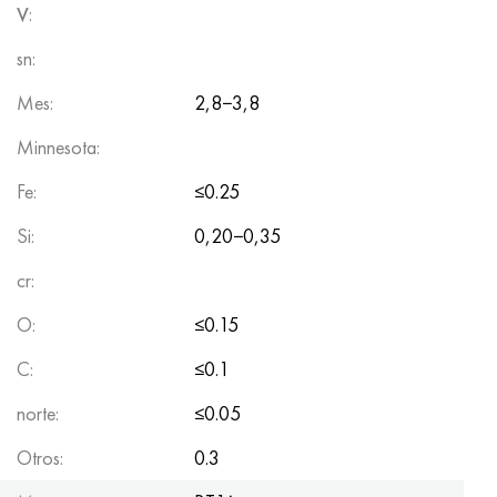
V
:
sn:
Mes:
2,8−3,8
Minnesota:
Fe:
≤0.25
Si:
0,20−0,35
cr:
O:
≤0.15
C:
≤0.1
norte:
≤0.05
Otros:
0.3