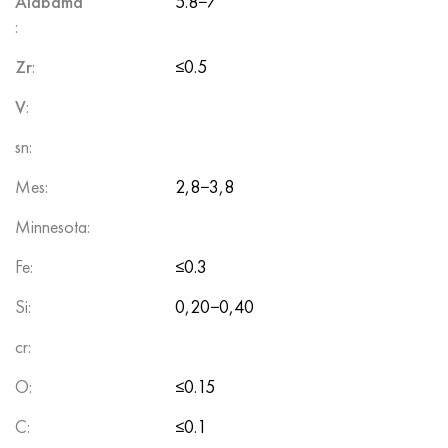
Alabama
5.8−7
:
Zr
:
≤0.5
V
:
sn:
Mes:
2,8−3,8
Minnesota:
Fe:
≤0.3
Si:
0,20−0,40
cr:
O:
≤0.15
C:
≤0.1