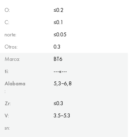
O:
≤0.2
C:
≤0.1
norte:
≤0.05
Otros:
0.3
Marca:
BT6
ti
:
---«---
Alabama
5,3−6,8
:
Zr
:
≤0.3
V
:
3.5−5.3
sn: