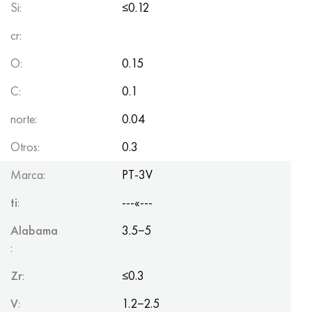
Si:
≤0.12
cr:
O:
0.15
C:
0.1
norte:
0.04
Otros:
0.3
Marca:
PT-3V
ti
:
---«---
Alabama
3.5−5
:
Zr
:
≤0.3
V
:
1.2−2.5