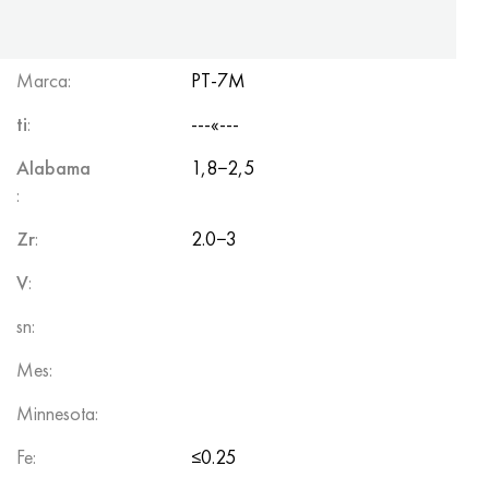
Marca:
PT-7M
ti
:
---«---
Alabama
1,8−2,5
:
Zr
:
2.0−3
V
:
sn:
Mes:
Minnesota:
Fe:
≤0.25