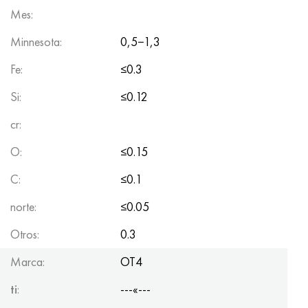
Mes:
Minnesota:
0,5−1,3
Fe:
≤0.3
Si:
≤0.12
cr:
O:
≤0.15
C:
≤0.1
norte:
≤0.05
Otros:
0.3
Marca:
OT4
ti
:
---«---