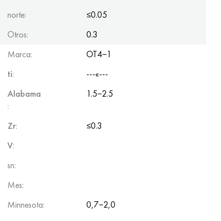
norte:
≤0.05
Otros:
0.3
Marca:
OT4−1
ti
:
---«---
Alabama
1.5−2.5
:
Zr
:
≤0.3
V
:
sn:
Mes:
Minnesota:
0,7−2,0