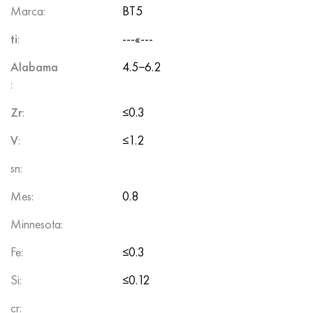
Marca:
BT5
ti
:
---«---
Alabama
4.5−6.2
:
Zr
:
≤0.3
V
:
≤1.2
sn:
Mes:
0.8
Minnesota:
Fe:
≤0.3
Si:
≤0.12
cr: