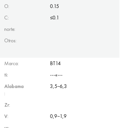
O:
0.15
C:
≤0.1
norte:
Otros:
Marca:
BT14
ti
:
---«---
Alabama
3,5−6,3
:
Zr
:
V
:
0,9−1,9
sn: