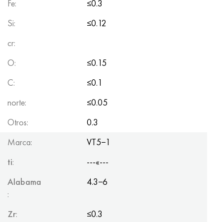
Fe:
≤0.3
Si:
≤0.12
cr:
O:
≤0.15
C:
≤0.1
norte:
≤0.05
Otros:
0.3
Marca:
VT5−1
ti
:
---«---
Alabama
4.3−6
:
Zr
:
≤0.3