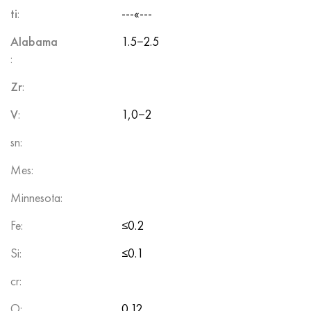
ti
:
---«---
Alabama
1.5−2.5
:
Zr
:
V
:
1,0−2
sn:
Mes:
Minnesota:
Fe:
≤0.2
Si:
≤0.1
cr:
O:
0.12