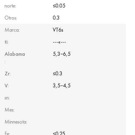
norte:
≤0.05
Otros:
0.3
Marca:
VT6s
ti
:
---«---
Alabama
5,3−6,5
:
Zr
:
≤0.3
V
:
3,5−4,5
sn:
Mes:
Minnesota:
Fe:
≤0.25