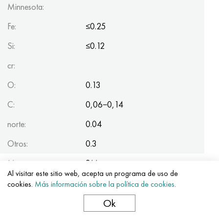
Minnesota:
Fe:
≤0.25
Si:
≤0.12
cr:
O:
0.13
C:
0,06−0,14
norte:
0.04
Otros:
0.3
Marca:
3M
Al visitar este sitio web, acepta un programa de uso de
ti
:
---«---
cookies.
Más información sobre la política de cookies
.
Ok
Alabama
0,2−0,7
: