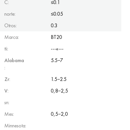
C:
≤0.1
norte:
≤0.05
Otros:
0.3
Marca:
BT20
ti
:
---«---
Alabama
5.5−7
:
Zr
:
1.5−2.5
V
:
0,8−2,5
sn:
Mes:
0,5−2,0
Minnesota: