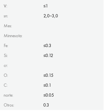
V
:
≤1
sn:
2,0−3,0
Mes:
Minnesota:
Fe:
≤0.3
Si:
≤0.12
cr:
O:
≤0.15
C:
≤0.1
norte:
≤0.05
Otros:
0.3