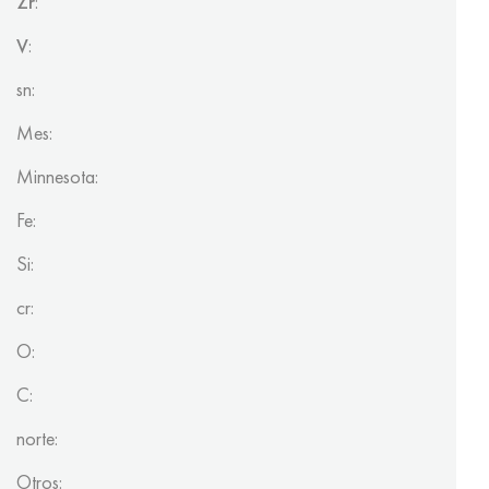
Zr
:
V
:
sn:
Mes:
Minnesota:
Fe:
Si:
cr:
O:
C:
norte:
Otros: