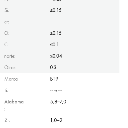
Si:
≤0.15
cr:
O:
≤0.15
C:
≤0.1
norte:
≤0.04
Otros:
0.3
Marca:
BT9
ti
:
---«---
Alabama
5,8−7,0
:
Zr
:
1,0−2