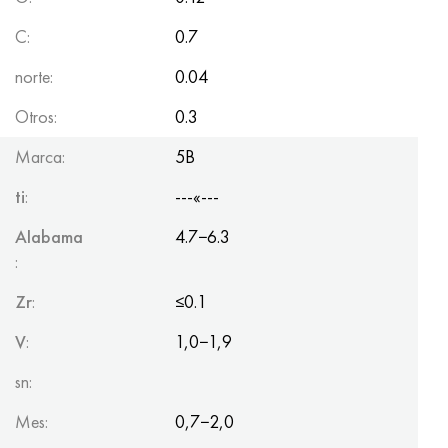
C:
0.7
norte:
0.04
Otros:
0.3
Marca:
5B
ti
:
---«---
Alabama
4.7−6.3
:
Zr
:
≤0.1
V
:
1,0−1,9
sn:
Mes:
0,7−2,0