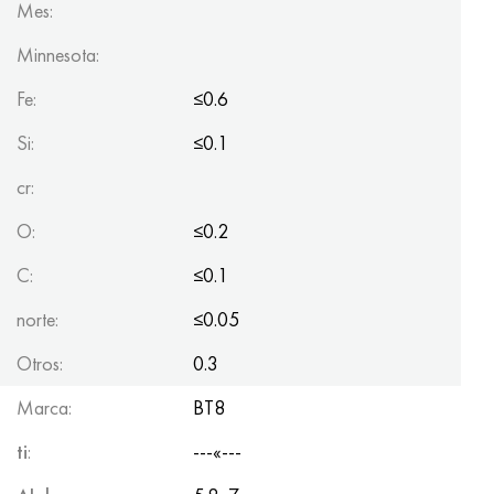
Mes:
Minnesota:
Fe:
≤0.6
Si:
≤0.1
cr:
O:
≤0.2
C:
≤0.1
norte:
≤0.05
Otros:
0.3
Marca:
BT8
ti
:
---«---