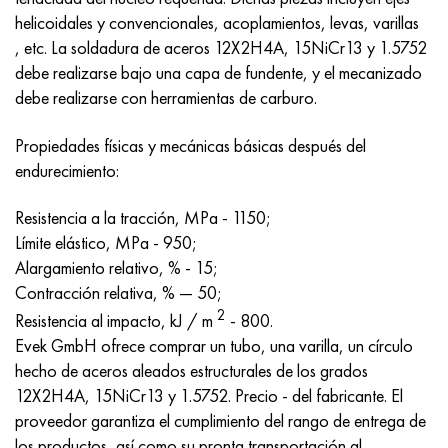
Hastelloy C-276
40XFA, 1.7223, AISI 4142
helicoidales y convencionales, acoplamientos, levas, varillas
, etc.
La soldadura de aceros 12X2H4A, 15NiCr13 y 1.5752
Hastelloy C2000
45X, 45h, 1.7035
debe realizarse bajo una capa de fundente, y el mecanizado
debe realizarse con herramientas de carburo.
Hastelloy 3
45HN2MFA, k2425, 45hnmf
Propiedades físicas y mecánicas básicas después del
Hastelloy x
A40G, 44smn28, 1.0762, 46s20
endurecimiento:
udimet 500
Resistencia a la tracción, MPa - 1150;
Límite elástico, MPa - 950;
udimet 720
Alargamiento relativo, % - 15;
Contracción relativa, % — 50;
2
Resistencia al impacto, kJ / m
- 800.
Evek GmbH ofrece comprar un tubo, una varilla, un círculo
hecho de aceros aleados estructurales de los grados
12X2H4A, 15NiCr13 y 1.5752. Precio - del fabricante. El
proveedor garantiza el cumplimiento del rango de entrega de
los productos, así como su pronta transportación al