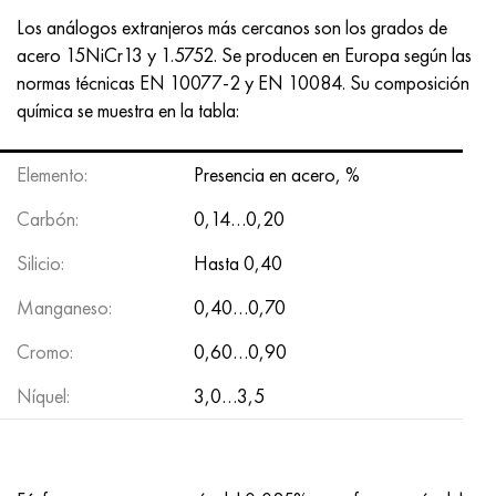
MP159
56DGNH
HN73MBTYu
5B
1.4567 - AISI 304Cu
15X16H2AM
30X, AISI 5130, 30h
Los análogos extranjeros más cercanos son los grados de
acero 15NiCr13 y 1.5752. Se producen en Europa según las
multimetro n155
68NKhVKTYu
XN70YU
TL5
1.4570-aisi303Cu
18X11MNFB
30hgs, 30hgs
normas técnicas EN 10077-2 y EN 10084. Su composición
química se muestra en la tabla:
Nicrofer 5923 hMo
79NM, Lupa 7904
HN75MBTYu
A LAS 6
1.4574 - Aleación PH 15-7 Mo®
18X12VMBFR
30hgsa, 30hgsa
Elemento:
Presencia en acero, %
Nicrofer 6030
80NM
XN75TBYu
TS-6
1.4580 - AISI 316Cb
20X12VNMF
30hgsn2a, 30hgsna
Carbón:
0,14…0,20
Nitronik 40
80NMV-VI
XN77TYu
14 titanio
1.4597 - AISI 204Cu
20Х3FMI
30xn2ma, 30CrNiMo8
Silicio:
Hasta 0,40
Nitronik 50
80NHS
XN77TYUR
SP-17
Aleación 28 - 1.4563
21NKMT
30хн3а, 31nicr14
Manganeso:
0,40…0,70
Nitrónico 60
81HMA
ХН78Т
40 titanio
Aleación 31 - 1.4562
37X12N8G8MFB
34khn3ma, 36NiCrMo16, 35NiCrMo16
Cromo:
0,60…0,90
Níquel:
3,0…3,5
Nitronik 75
Tipos de aleaciones de precisión
HN80TBY
Aleación 254smo® - 1.4547
40X10X2M
35hgs, 35hgs
Nimonic 80a
termobimetales
N65M, EP982
Aleación 926 - 1.4529
40Х9С2
35hgsa, 35hgsa