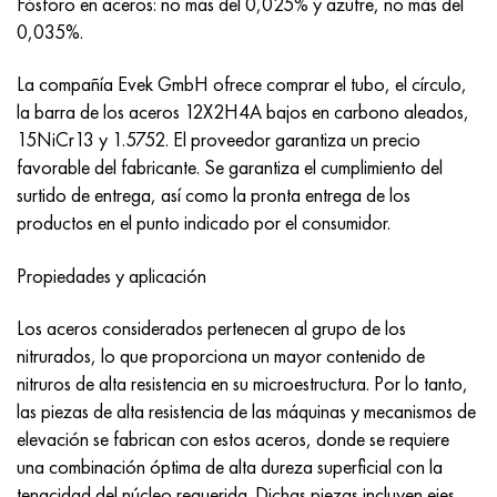
Fósforo en aceros: no más del 0,025% y azufre, no más del
Nimónico 90
tubo de precisión
H70MFV
AM-350 - ams 5548
45Х14Н14В2М
ac35g2, 36smnpb14, 1.0765
0,035%.
Nimónico 263
AM-355 - ams 5547
50X14MF
38x2n2ma, 34CrNiMo6, 40NiCrMo7
La compañía Evek GmbH ofrece comprar el tubo, el círculo,
la barra de los aceros 12X2H4A bajos en carbono aleados,
Haynes 25
Custom 450® - uns S45000
65X13
40hn2ma, 34CrNiMo4, 36hnm
15NiCr13 y 1.5752. El proveedor garantiza un precio
favorable del fabricante. Se garantiza el cumplimiento del
Haynes 188
Ascoloy griego 418
90X18MF
38hs, 37hs
surtido de entrega, así como la pronta entrega de los
productos en el punto indicado por el consumidor.
Haynes 230
Tubería resistente a la corrosión
95X18
38XA, 37Cr4, AISI 5135
Propiedades y aplicación
Hastelloy b2
38HN3MFA, 35nicrmov12-5
Los aceros considerados pertenecen al grupo de los
Hastelloy b3
40G, 40Mn4, AISI 1035
nitrurados, lo que proporciona un mayor contenido de
nitruros de alta resistencia en su microestructura. Por lo tanto,
hastelloy c4
38XM, 42CrMo4, AISI 1.7225
las piezas de alta resistencia de las máquinas y mecanismos de
elevación se fabrican con estos aceros, donde se requiere
hastelloy c22
40ХН, 36NiCr6, AISI 3135
una combinación óptima de alta dureza superficial con la
tenacidad del núcleo requerida. Dichas piezas incluyen ejes