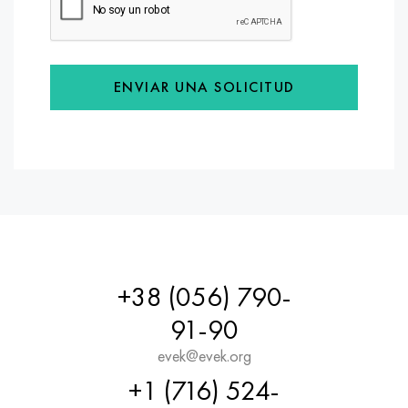
ENVIAR UNA SOLICITUD
+38 (056) 790-
91-90
evek@evek.org
+1 (716) 524-