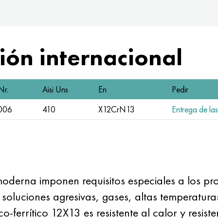
ón internacional
Nr.
Aisi Uns
En
Pedir
006
410
X12CrN13
Entrega de las
moderna imponen requisitos especiales a los pro
de soluciones agresivas, gases, altas temperatu
ico-ferrítico 12X13 es resistente al calor y resis