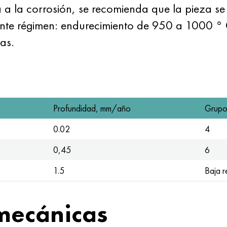
a a la corrosión, se recomienda que la pieza s
ente régimen: endurecimiento de 950 a 1000 ° C
as.
Profundidad, mm/año
Grupo
0.02
4
0,45
6
1.5
Baja r
mecánicas