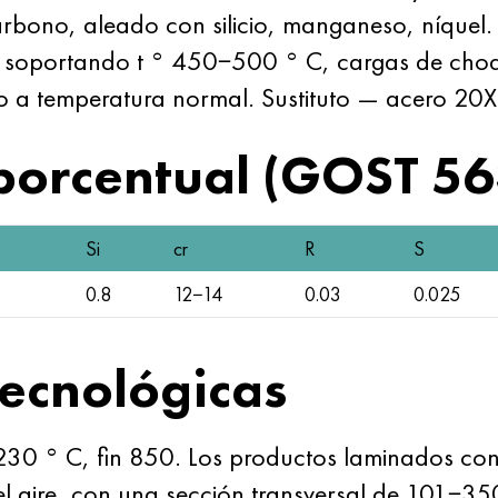
ono, aleado con silicio, manganeso, níquel. 
, soportando t ° 450−500 ° C, cargas de choq
o a temperatura normal. Sustituto — acero 20X
porcentual (GOST 5
Si
cr
R
S
0.8
12−14
0.03
0.025
ecnológicas
1230 ° C, fin 850. Los productos laminados con
el aire, con una sección transversal de 101−3