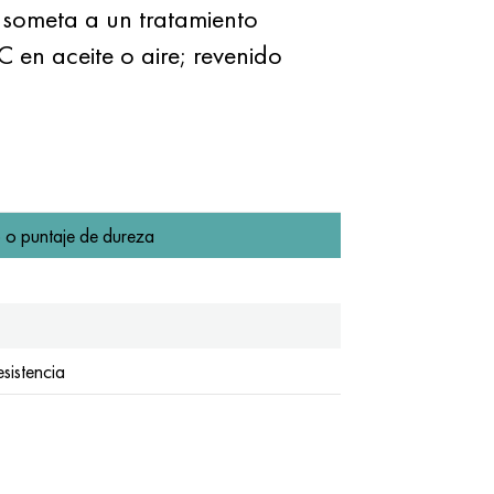
e someta a un tratamiento
 en aceite o aire; revenido
 o puntaje de dureza
esistencia