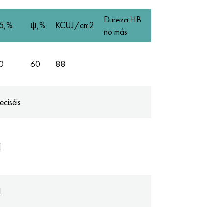
Dureza HB
5,%
ψ,%
KCUJ/cm2
no más
0
60
88
eciséis
1
1