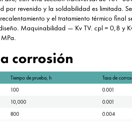
d por revenido y la soldabilidad es limitada. S
ecalentamiento y el tratamiento térmico final 
 diseño. Maquinabilidad — Kv TV. cpl = 0,8 y K
0 MPa.
la corrosión
Tiempo de prueba, h
Tasa de corro
100
0.001
10,000
0.001
800
0.004