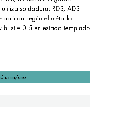
e utiliza soldadura: RDS, ADS
se aplican según el método
v b. st = 0,5 en estado templado
sión, mm/año