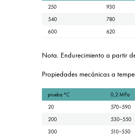
250
930
540
780
600
620
Nota. Endurecimiento a partir d
Propiedades mecánicas a tempe
prueba °С
0,2 MPa
20
570−590
200
530−550
300
510−550