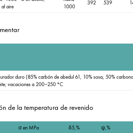
392
539
1
al aire
1000
ementar
burador duro (85% carbón de abedul 61, 10% sosa, 50% carbonat
ceite; vacaciones a 200−250 °С
ón de la temperatura de revenido
σ en MPa
δ5,%
ψ,%