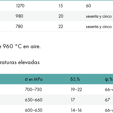
1270
15
60
980
20
sesenta y cinco
780
22
sesenta y cinco
e 960 °C en aire.
raturas elevadas
σ en MPa
δ5,%
ψ,%
700−730
19−22
66−
650−660
17
67
600−650
14−16
66−