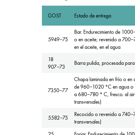
GOST
Estado de entrega
Bar. Endurecimiento de 1000
5949−75
o en aceite; revenido a 700−7
en el aceite, en el agua
18
Barra pulida, procesada para
907−73
Chapa laminada en frío o en c
de 960−1020 °С en agua o en
7350−77
a 680−780 ° C, fresco. al ai
transversales)
Recocido o revenido a 740−
5582−75
transversales)
25
Forjar. Endurecimiento de 10