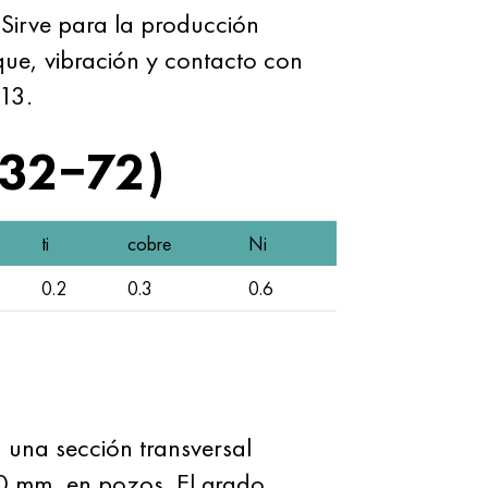
Sirve para la producción
ue, vibración y contacto con
13.
632−72)
ti
cobre
Ni
0.2
0.3
0.6
 una sección transversal
50 mm, en pozos. El grado