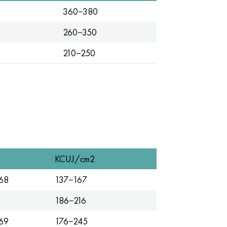
360−380
260−350
210−250
KCUJ/cm2
68
137−167
186−216
69
176−245