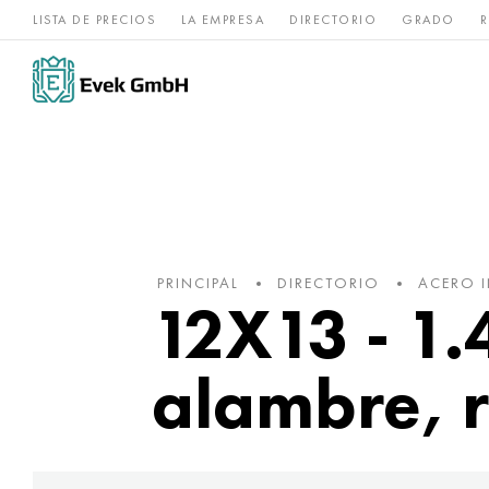
LISTA DE PRECIOS
LA EMPRESA
DIRECTORIO
GRADO
R
Aleaciones de
acero
Titanio
níquel
inoxidable
PRINCIPAL
DIRECTORIO
ACERO 
12X13 - 1.
alambre, 