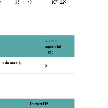
4
35
49
187−229
Dureza
superficial
HRC
o de bario);
61
Dureza HB