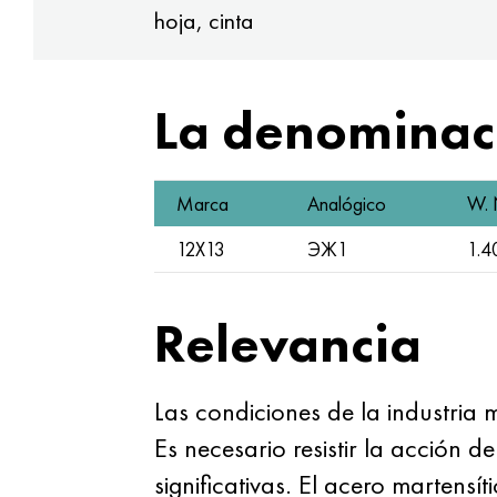
hoja, cinta
La denominaci
Marca
Analógico
W. 
12Х13
ЭЖ1
1.4
Relevancia
Las condiciones de la industria 
Es necesario resistir la acción 
significativas. El acero martensít