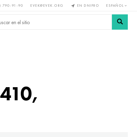
) 790-91-90
EVEK@EVEK.ORG
EN DNIPRO
ESPAÑOL
s no
Aleación de
Mallas y
s
acero
conexiones
 410,