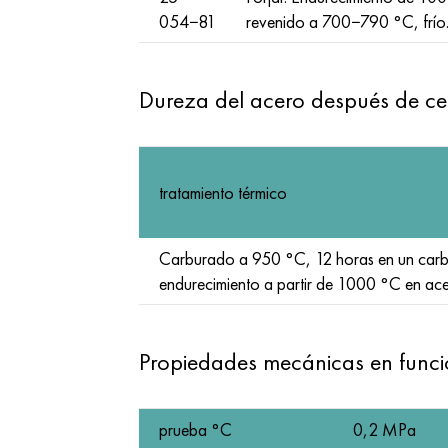
054−81
revenido a 700−790 °C, frío. 
Dureza del acero después de c
tratamiento térmico
Carburado a 950 °C, 12 horas en un car
endurecimiento a partir de 1000 °C en a
Propiedades mecánicas en funci
prueba °С
0,2 MPa