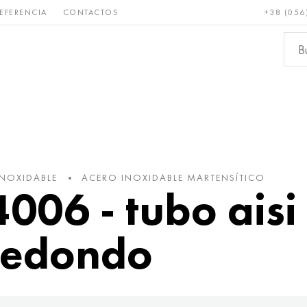
EFERENCIA
CONTACTOS
+38 (056
Raro y
Bronce, cobre,
Metale
refractario
latón
ferroso
INOXIDABLE
ACERO INOXIDABLE MARTENSÍTICO
4006 - tubo aisi
redondo