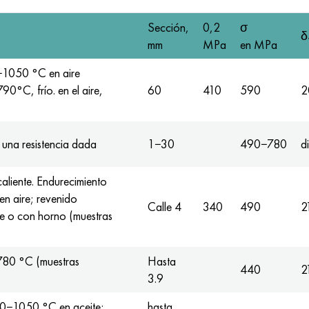
Sección,
0,2
σ
δ
mm
MPa
en MPa
−1050 °C en aire
90°C, frío. en el aire,
60
410
590
2
 una resistencia dada
1−30
490−780
di
aliente. Endurecimiento
 aire; revenido
Calle 4
340
490
2
re o con horno (muestras
780 °C (muestras
Hasta
440
2
3.9
00−1050 °C en aceite;
hasta