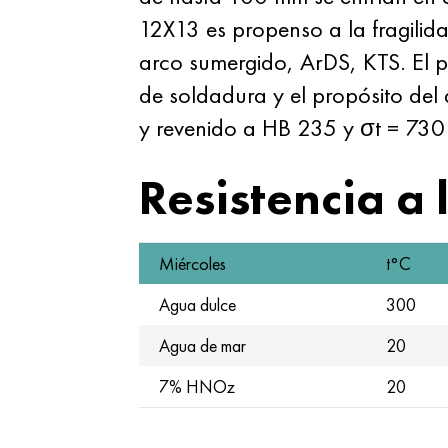
12X13 es propenso a la fragilida
arco sumergido, ArDS, KTS. El pr
de soldadura y el propósito del
y revenido a HB 235 y σt = 73
Resistencia a 
Miércoles
t°С
Agua dulce
300
Agua de mar
20
7% HNOz
20