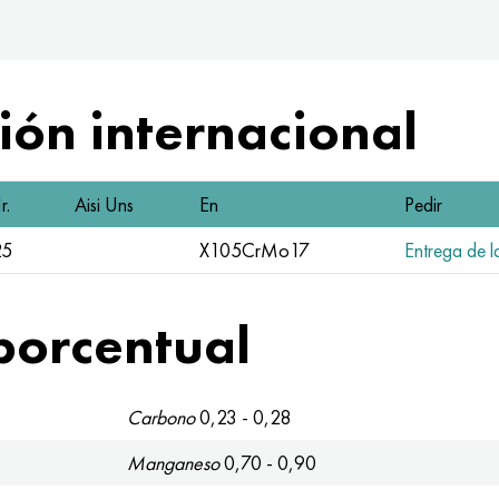
ón internacional
r.
Aisi Uns
En
Pedir
25
X105CrMo17
Entrega de la
porcentual
Carbono
0,23 - 0,28
Manganeso
0,70 - 0,90