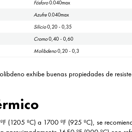
Fósforo
0.040max
Azufre
0.040max
Silicio
0,20 - 0,35
Cromo
0,40 - 0,60
Molibdeno
0,20 - 0,3
libdeno exhibe buenas propiedades de resistenc
érmico
F (1205 ºC) a 1700 ºF (925 ºC), se recomienda
a aproximadamente 1650 ºF (900 ºC) con refrig