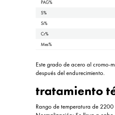
PAG%
S%
Si%
Cr%
Mes%
Este grado de acero al cromo-mo
después del endurecimiento.
tratamiento t
Rango de temperatura de 2200 º
Normalización: Se lleva a cabo 