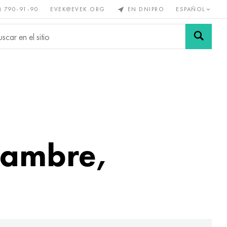
) 790-91-90
EVEK@EVEK.ORG
EN DNIPRO
ESPAÑOL
s no
Aleación de
Mallas y
s
acero
conexiones
alambre,