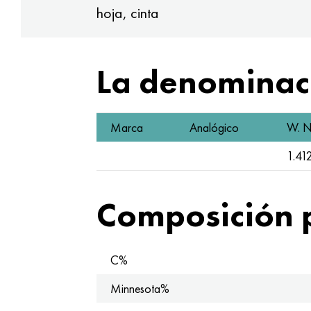
hoja, cinta
La denominaci
Marca
Analógico
W. N
1.41
Composición 
C%
Minnesota%