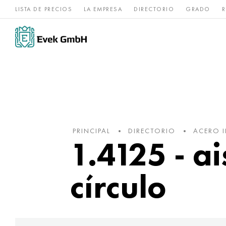
LISTA DE PRECIOS
LA EMPRESA
DIRECTORIO
GRADO
R
Aleaciones de
acero
Titanio
níquel
inoxidable
PRINCIPAL
DIRECTORIO
ACERO 
1.4125 - a
círculo