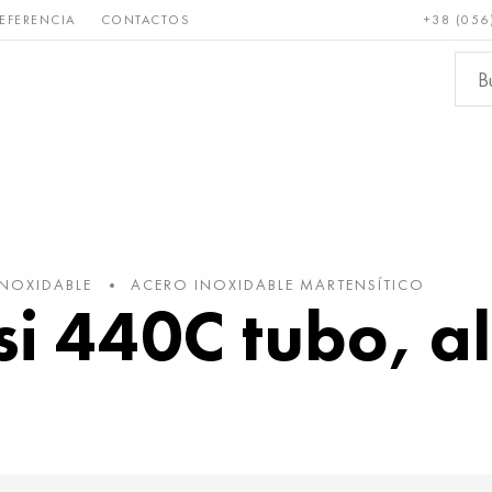
EFERENCIA
CONTACTOS
+38 (056
Raro y
Bronce, cobre,
Metale
refractario
latón
ferroso
INOXIDABLE
ACERO INOXIDABLE MARTENSÍTICO
isi 440C tubo, 