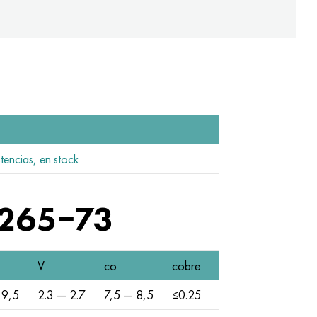
stencias, en stock
9265−73
V
co
cobre
 9,5
2.3 — 2.7
7,5 — 8,5
≤0.25