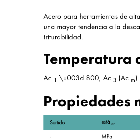
Acero para herramientas de alt
una mayor tendencia a la desca
triturabilidad.
Temperatura de
Ac
\u003d 800, Ac
(Ac
)
1
3
m
Propiedades 
está
Surtido
en
-
MPa