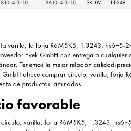
S10−4-3−10
SA10−4-3−10
SK10V
T11348
la varilla, la forja R6M5K5, 1.3243, hs6−5-2−
roveedor Evek GmbH con entrega a cualquier ci
ándar. Tenemos la mejor relación calidad-prec
k GmbH ofrece comprar círculo, varilla, forj
mento de productos laminados.
io favorable
írculo, varilla, forja R6M5K5, 1.3243, hs6−5-