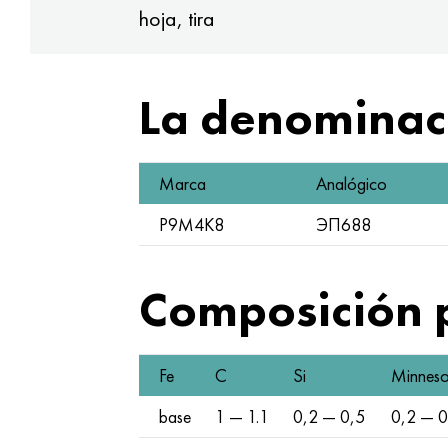
hoja, tira
La denominaci
Marca
Analógico
Р9М4К8
ЭП688
Composición 
Fe
C
Si
Minneso
base
1 — 1.1
0,2 — 0,5
0,2 — 0