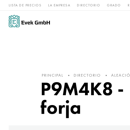
LISTA DE PRECIOS
LA EMPRESA
DIRECTORIO
GRADO
R
Aleaciones de
acero
Titanio
níquel
inoxidable
PRINCIPAL
DIRECTORIO
ALEACI
Р9М4К8 - 1
forja