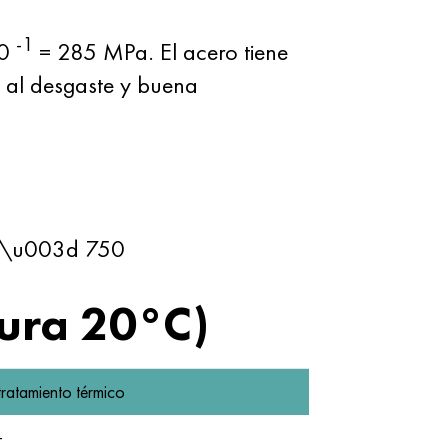
-1
10
= 285 MPa. El acero tiene
 al desgaste y buena
\u003d 750
ura 20°C)
tratamiento térmico
-