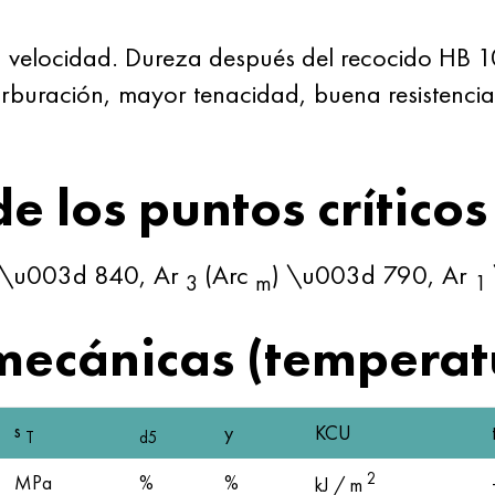
a velocidad. Dureza después del recocido HB 
rburación, mayor tenacidad, buena resistencia
 los puntos críticos
 \u003d 840, Ar
(Arc
) \u003d 790, Ar
3
m
1
mecánicas (temperat
s
y
KCU
T
d5
2
MPa
%
%
kJ / m