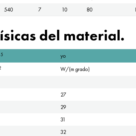
540
7
10
80
sicas del material.
 5
yo
2
W/(m grado)
27
29
31
32