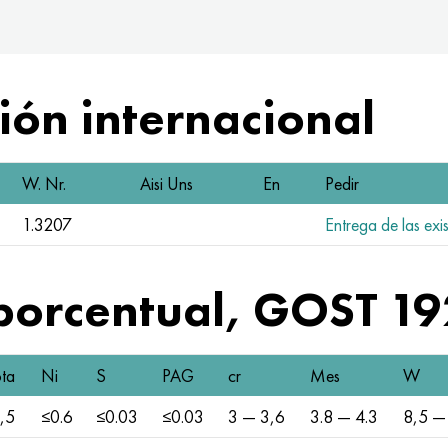
ón internacional
W. Nr.
Aisi Uns
En
Pedir
1.3207
Entrega de las exi
porcentual, GOST 1
ta
Ni
S
PAG
cr
Mes
W
,5
≤0.6
≤0.03
≤0.03
3 — 3,6
3.8 — 4.3
8,5 —