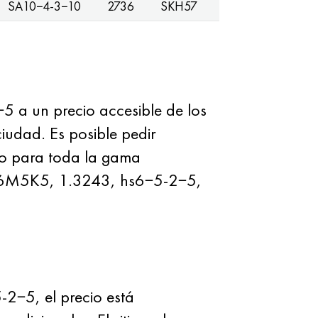
SA10−4-3−10
2736
SKH57
5 a un precio accesible de los
udad. Es posible pedir
io para toda la gama
a R6M5K5, 1.3243, hs6−5-2−5,
2−5, el precio está