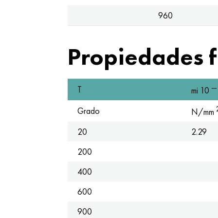
960
Propiedades fí
—
T
mi 10
Grado
N/mm
20
2.29
200
400
600
900