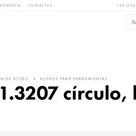
EFERENCIA
CONTACTOS
+38 (056
Raro y
Bronce, cobre,
Metale
refractario
latón
ferroso
ÓN DE ACERO
ACEROS PARA HERRAMIENTAS
.3207 círculo, 