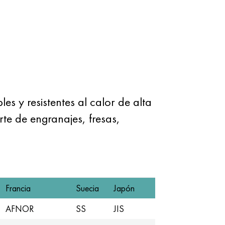
s y resistentes al calor de alta
te de engranajes, fresas,
Francia
Suecia
Japón
AFNOR
SS
JIS