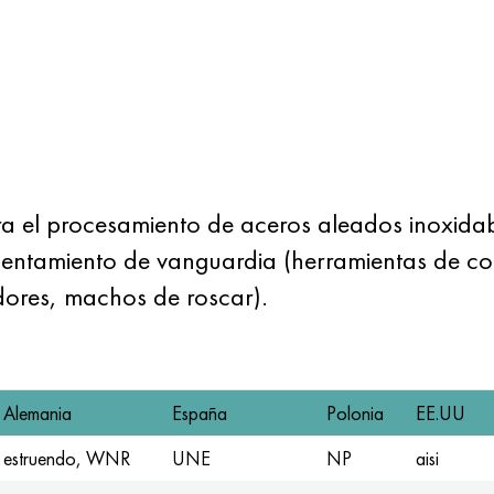
 el procesamiento de aceros aleados inoxidable
alentamiento de vanguardia (herramientas de cor
dores, machos de roscar).
Alemania
España
Polonia
EE.UU
estruendo, WNR
UNE
NP
aisi