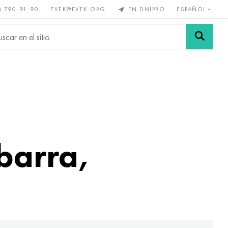
) 790-91-90
EVEK@EVEK.ORG
EN DNIPRO
ESPAÑOL
s no
Aleación de
Mallas y
s
acero
conexiones
barra,