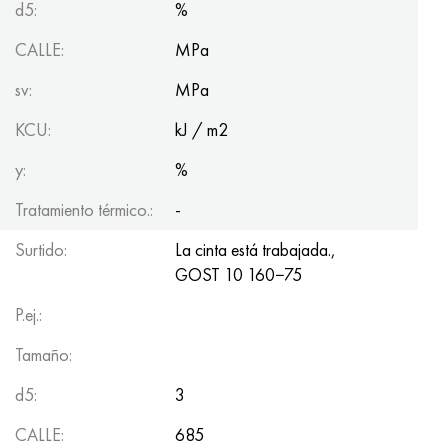
d5:
%
Hastelloy C-276
40XFA, 1.7223, AISI 4142
CALLE:
MPa
Hastelloy C2000
45X, 45h, 1.7035
sv:
MPa
Hastelloy 3
45HN2MFA, k2425, 45hnmf
KCU:
kJ / m2
Hastelloy x
A40G, 44smn28, 1.0762, 46s20
y:
%
Tratamiento térmico.:
-
udimet 500
Surtido:
La cinta está trabajada.,
udimet 720
GOST 10
160−75
P.ej.:
Tamaño:
d5:
3
CALLE:
685