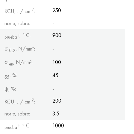
2
250
KCU, J / cm
:
norte, sobre:
-
t, ° С:
900
prueba
σ
, N/mm²:
-
0,2
σ
, N/mm²:
100
en
, %:
45
δ5
ψ, %:
-
2
200
KCU, J / cm
:
norte, sobre:
3.5
t, ° С:
1000
prueba