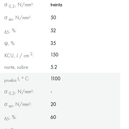
σ
, N/mm²:
treinta
0,2
σ
, N/mm²:
50
en
, %:
52
δ5
ψ, %:
35
2
150
KCU, J / cm
:
norte, sobre:
5.2
t, ° С:
1100
prueba
σ
, N/mm²:
-
0,2
σ
, N/mm²:
20
en
, %:
60
δ5