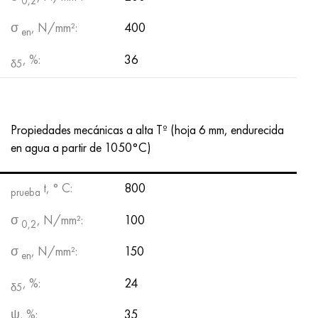
0,2
σ
, N/mm²:
400
en
, %:
36
δ5
Propiedades mecánicas a alta Tº (hoja 6 mm, endurecida
en agua a partir de 1050°C)
t, ° С:
800
prueba
σ
, N/mm²:
100
0,2
σ
, N/mm²:
150
en
, %:
24
δ5
ψ, %:
35