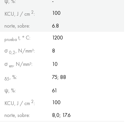
ψ, %:
-
2
100
KCU, J / cm
:
norte, sobre:
6.8
t, ° С:
1200
prueba
σ
, N/mm²:
8
0,2
σ
, N/mm²:
10
en
, %:
75; 88
δ5
ψ, %:
61
2
100
KCU, J / cm
:
norte, sobre:
8,0; 17.6