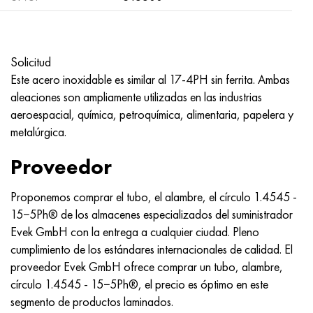
Nimónico 90
tubo de precisión
H70MFV
AM-350 - ams 5548
45Х14Н14В2М
ac35g2, 36smnpb14, 1.0765
Nimónico 263
AM-355 - ams 5547
50X14MF
38x2n2ma, 34CrNiMo6, 40NiCrMo7
Solicitud
Haynes 25
Custom 450® - uns S45000
65X13
40hn2ma, 34CrNiMo4, 36hnm
Este acero inoxidable es similar al 17-4PH sin ferrita. Ambas
aleaciones son ampliamente utilizadas en las industrias
Haynes 188
Ascoloy griego 418
90X18MF
38hs, 37hs
aeroespacial, química, petroquímica, alimentaria, papelera y
metalúrgica.
Haynes 230
Tubería resistente a la corrosión
95X18
38XA, 37Cr4, AISI 5135
Proveedor
Hastelloy b2
38HN3MFA, 35nicrmov12-5
Proponemos comprar el tubo, el alambre, el círculo 1.4545 -
15−5Ph® de los almacenes especializados del suministrador
Hastelloy b3
40G, 40Mn4, AISI 1035
Evek GmbH con la entrega a cualquier ciudad. Pleno
cumplimiento de los estándares internacionales de calidad. El
hastelloy c4
38XM, 42CrMo4, AISI 1.7225
proveedor Evek GmbH ofrece comprar un tubo, alambre,
círculo 1.4545 - 15−5Ph®, el precio es óptimo en este
hastelloy c22
40ХН, 36NiCr6, AISI 3135
segmento de productos laminados.