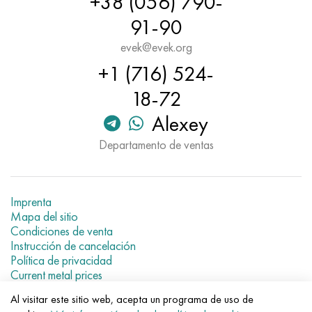
+38 (056) 790-
91-90
evek@evek.org
+1 (716) 524-
18-72
Alexey
Departamento de ventas
Imprenta
Mapa del sitio
Condiciones de venta
Instrucción de cancelación
Política de privacidad
Current metal prices
Al visitar este sitio web, acepta un programa de uso de
© 2007–2026 «Evek GmbH»