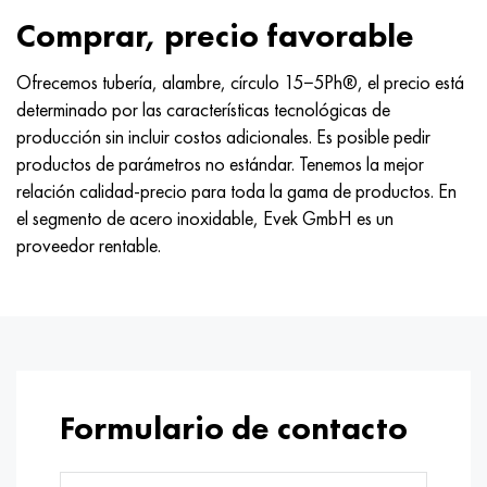
Hastelloy C-276
40XFA, 1.7223, AISI 4142
Comprar, precio favorable
Hastelloy C2000
45X, 45h, 1.7035
Ofrecemos tubería, alambre, círculo 15−5Ph®, el precio está
determinado por las características tecnológicas de
Hastelloy 3
45HN2MFA, k2425, 45hnmf
producción sin incluir costos adicionales. Es posible pedir
productos de parámetros no estándar. Tenemos la mejor
Hastelloy x
A40G, 44smn28, 1.0762, 46s20
relación calidad-precio para toda la gama de productos. En
el segmento de acero inoxidable, Evek GmbH es un
udimet 500
proveedor rentable.
udimet 720
Formulario de contacto