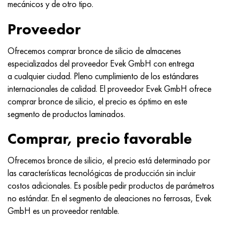
mecánicos y de otro tipo.
Nimónico 90
tubo de precisión
H70MFV
AM-350 - ams 5548
45Х14Н14В2М
ac35g2, 36smnpb14, 1.0765
Proveedor
Nimónico 263
AM-355 - ams 5547
50X14MF
38x2n2ma, 34CrNiMo6, 40NiCrMo7
Ofrecemos comprar bronce de silicio de almacenes
Haynes 25
Custom 450® - uns S45000
65X13
40hn2ma, 34CrNiMo4, 36hnm
especializados del proveedor Evek GmbH con entrega
a cualquier ciudad. Pleno cumplimiento de los estándares
Haynes 188
Ascoloy griego 418
90X18MF
38hs, 37hs
internacionales de calidad. El proveedor Evek GmbH ofrece
comprar bronce de silicio, el precio es óptimo en este
Haynes 230
Tubería resistente a la corrosión
95X18
38XA, 37Cr4, AISI 5135
segmento de productos laminados.
Hastelloy b2
38HN3MFA, 35nicrmov12-5
Comprar, precio favorable
Hastelloy b3
40G, 40Mn4, AISI 1035
Ofrecemos bronce de silicio, el precio está determinado por
las características tecnológicas de producción sin incluir
hastelloy c4
38XM, 42CrMo4, AISI 1.7225
costos adicionales. Es posible pedir productos de parámetros
no estándar. En el segmento de aleaciones no ferrosas, Evek
hastelloy c22
40ХН, 36NiCr6, AISI 3135
GmbH es un proveedor rentable.