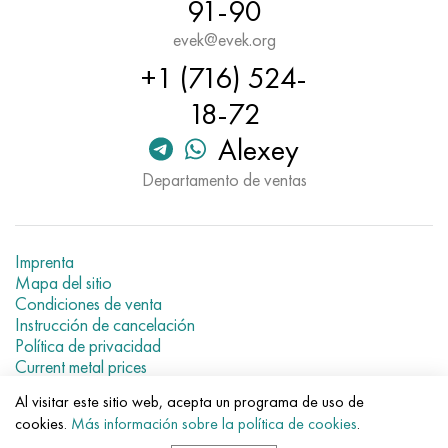
91-90
evek@evek.org
+1 (716) 524-
18-72
Alexey
Departamento de ventas
Imprenta
Mapa del sitio
Condiciones de venta
Instrucción de cancelación
Política de privacidad
Current metal prices
Al visitar este sitio web, acepta un programa de uso de
© 2007–2026 «Evek GmbH»
cookies.
Más información sobre la política de cookies
.
El uso de los materiales de la web sin enlaces directos para el