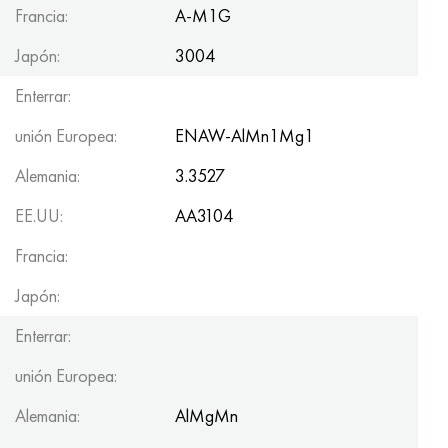
Hastelloy C-276
40XFA, 1.7223, AISI 4142
Francia:
A-M1G
Japón:
3004
Hastelloy C2000
45X, 45h, 1.7035
Enterrar:
Hastelloy 3
45HN2MFA, k2425, 45hnmf
unión Europea:
ENAW-AlMn1Mg1
Hastelloy x
A40G, 44smn28, 1.0762, 46s20
Alemania:
3.3527
udimet 500
EE.UU:
AA3104
Francia:
udimet 720
Japón:
Enterrar:
unión Europea:
Alemania:
AlMgMn