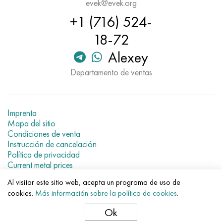
evek@evek.org
Nimónico 90
tubo de precisión
H70MFV
AM-350 - ams 5548
45Х14Н14В2М
ac35g2, 36smnpb14, 1.0765
+1 (716) 524-
Nimónico 263
AM-355 - ams 5547
50X14MF
38x2n2ma, 34CrNiMo6, 40NiCrMo7
18-72
Alexey
Haynes 25
Custom 450® - uns S45000
65X13
40hn2ma, 34CrNiMo4, 36hnm
Departamento de ventas
Haynes 188
Ascoloy griego 418
90X18MF
38hs, 37hs
Haynes 230
Tubería resistente a la corrosión
95X18
38XA, 37Cr4, AISI 5135
Imprenta
Mapa del sitio
Hastelloy b2
38HN3MFA, 35nicrmov12-5
Condiciones de venta
Instrucción de cancelación
Hastelloy b3
40G, 40Mn4, AISI 1035
Política de privacidad
Current metal prices
hastelloy c4
38XM, 42CrMo4, AISI 1.7225
Al visitar este sitio web, acepta un programa de uso de
© 2007–2026 «Evek GmbH»
cookies.
Más información sobre la política de cookies
.
El uso de los materiales de la web sin enlaces directos para el
hastelloy c22
40ХН, 36NiCr6, AISI 3135
hotel.
Ok