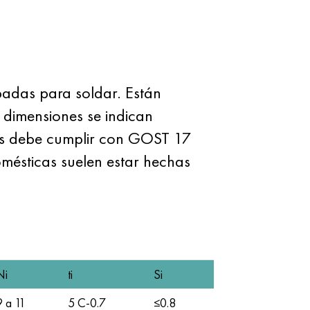
padas para soldar. Están
dimensiones se indican
nes debe cumplir con GOST 17
mésticas suelen estar hechas
Ni
ti
Si
9 a 11
5 C-0.7
≤0.8