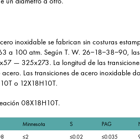
e un diámetro a otro.
acero inoxidable se fabrican sin costuras estam
63 a 100 atm. Según T. W. 26−18−38−90, las 
6x57 — 325x273. La longitud de las transicio
acero. Las transiciones de acero inoxidable do
H10T o 12X18H10T.
aleación 08X18H10T.
Minnesota
S
PAG
08
≤2
≤0.02
≤0.035