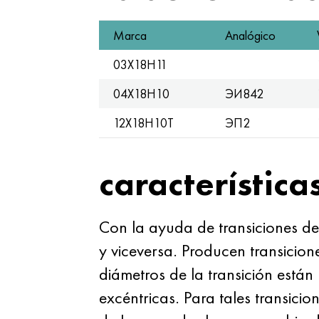
Marca
Analógico
03Х18Н11
04Х18Н10
ЭИ842
12Х18Н10Т
ЭП2
característica
Con la ayuda de transiciones de
y viceversa. Producen transici
diámetros de la transición están
excéntricas. Para tales transicio