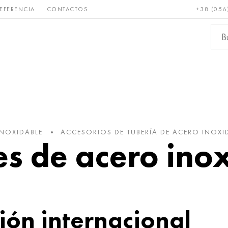
EFERENCIA
CONTACTOS
+38 (056
Raro y
Bronce, cobre,
Metale
refractario
latón
ferroso
INOXIDABLE
ACCESORIOS DE TUBERÍA DE ACERO INOXI
es de acero ino
ón internacional