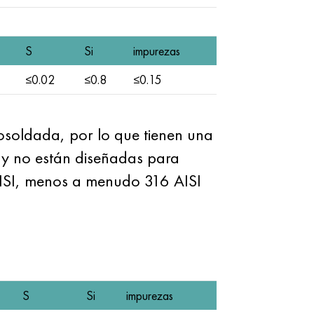
S
Si
impurezas
≤0.02
≤0.8
≤0.15
rosoldada, por lo que tienen una
 y no están diseñadas para
 AISI, menos a menudo 316 AISI
S
Si
impurezas