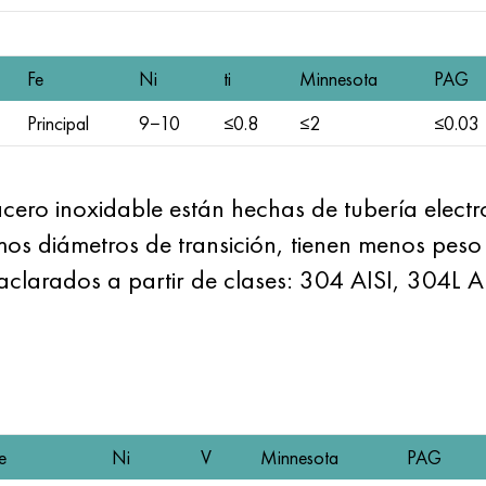
Fe
Ni
ti
Minnesota
PAG
Principal
9−10
≤0.8
≤2
≤0.03
acero inoxidable están hechas de tubería elect
os diámetros de transición, tienen menos peso
n aclarados a partir de clases: 304 AISI, 304L
e
Ni
V
Minnesota
PAG