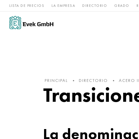
LISTA DE PRECIOS
LA EMPRESA
DIRECTORIO
GRADO
R
Aleaciones de
acero
Titanio
níquel
inoxidable
PRINCIPAL
DIRECTORIO
ACERO 
Transicion
La denominaci