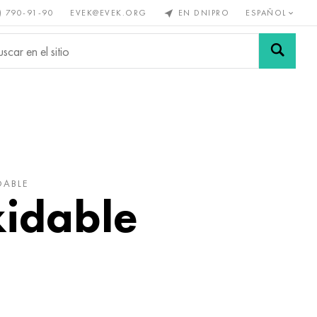
) 790-91-90
EVEK@EVEK.ORG
EN DNIPRO
ESPAÑOL
s no
Aleación de
Mallas y
s
acero
conexiones
DABLE
xidable