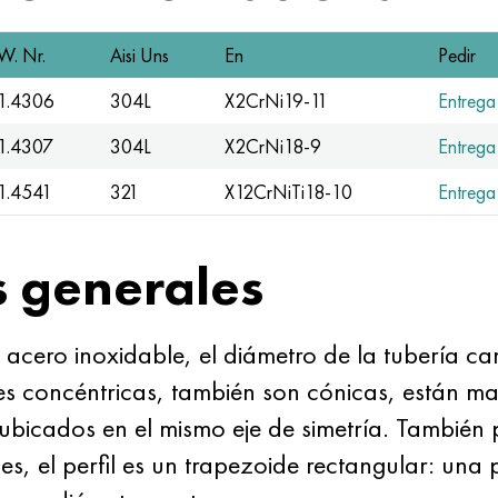
W. Nr.
Aisi Uns
En
Pedir
1.4306
304L
X2CrNi19-11
Entrega 
1.4307
304L
X2CrNi18-9
Entrega 
1.4541
321
X12CrNiTi18-10
Entrega 
s generales
 acero inoxidable, el diámetro de la tubería 
ones concéntricas, también son cónicas, están
 ubicados en el mismo eje de simetría. También
nes, el perfil es un trapezoide rectangular: una 