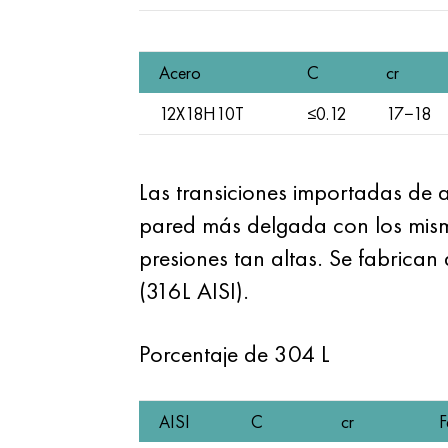
Acero
C
cr
12X18H10T
≤0.12
17−18
Las transiciones importadas de 
pared más delgada con los mism
presiones tan altas. Se fabrica
(316L AISI).
Porcentaje de 304 L
AISI
C
cr
F