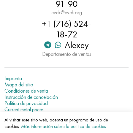
91-90
evek@evek.org
+1 (716) 524-
18-72
Alexey
Departamento de ventas
Imprenta
Mapa del sitio
Condiciones de venta
Instrucción de cancelación
Política de privacidad
Current metal prices
Al visitar este sitio web, acepta un programa de uso de
© 2007–2026 «Evek GmbH»
cookies.
Más información sobre la política de cookies
.
El uso de los materiales de la web sin enlaces directos para el