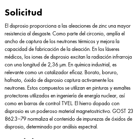
Incotherm
47ND
HN62VMYUT
VT-35
1.4466 - AISI 310MoLn
10X17H13M3T
2,0872, CuNi10Fe1Mn, Cw352h
latón rojo
45G2, 45g2, AISI 1144
Р6М5, 1.3343, hs6-5-2, sw7m
Solicitud
incotest
47НХР
HN62MVKYU
PT-1M
Aleación Al6xn
10X18N18Yu4D
Bronce aluminio silicio
C84400, CuSn2ZnPb
Aleación de acero estructural
Р6М5К5, 1.3243, hs6-5-2-5
El disprosio proporciona a las aleaciones de zinc una mayor
Jette M152
49KF
HN63MB
PT-3V
15-7Ph® - 1.4532
11X11N2V2MF
CW301G, C64200
C83600, CuSn5ZnPb
10g2, 10g2, AISI 1513
R6M5F3, 1.3344, hs6-5-3
resistencia al desgaste. Como parte del circonio, amplía el
ancho de captura de los neutrones térmicos y mejora la
Cobalto 6B
49K2F, 49K2FA-VI
XN65VM
PT-7M
PH 13-8 meses - 1.4534
12Х18Н9Т
bronce de silicio
12X2H4A, 15NiCr13, 1.5752
9М4К8,1.3207
capacidad de fabricación de la aleación. En los láseres
médicos, los iones de disprosio excitan la radiación infrarroja
maraging 250
Aleación 50N
KhN65VMTYu
2B
1.4542 - 17-4Ph®
13X11N2V2MF
C65500, CuAl11Fe3
AC14, 11SMnPb30
R12F3, 1.3318, sw12
con una longitud de 2,36 μm. En química industrial, es
relevante como un catalizador eficaz. Borato, boruro,
René 41
Aleación 50NP
KhN67MVTYu
SPT-2 sv
Custom 455® - 1.4543 - uns s45500
15x11mf
C65620, CuSi3Fe2Zn3
20G, 20mn5
P18, 1,3355, hs18-0-1, sw18
hafnato, óxido de disprosio captura activamente los
neutrones. Estos compuestos se utilizan en pinturas y esmaltes
Maraging 300
50NHS
KhN68VKTYU
A LAS 3
1.4545 - 15-5Ph®
15х12vnmf
C65100, CuSi1.5
20XH3A, AISI 4320, 20hn3a
Acero carbono
protectores utilizados en ingeniería de energía nuclear, así
como en barras de control TVEL. El hierro dopado con
Maraging 350
Aleación 52N
KhN68VMTYUK-vd
3M
1.4548 - 17-4Ph®
15Х12Н2MVFAB
Bronce estaño-plomo
20HM, 24CrMo5, 20hm
10,1.1645, C105W1
disprosio es un poderoso material magnetostrictivo.
GOST 23
862.3−79 normaliza el contenido de impurezas de óxidos de
MP35N
52K12F
KhN70VMTYu
TL3
1.4550 - AISI 347
15X16K5N2MVFAB
c92200, CuSn6Zn4Pb2
25KhGM, 20CrMo5, 1.7264
11G12, 110G13L, X120Mn12
disprosio, determinado por análisis espectral.