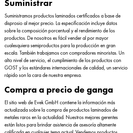
Suministrar
MP159
56DGNH
HN73MBTYu
5B
1.4567 - AISI 304Cu
15X16H2AM
30X, AISI 5130, 30h
Suministramos productos laminados certificados a base de
multimetro n155
68NKhVKTYu
XN70YU
TL5
1.4570-aisi303Cu
18X11MNFB
30hgs, 30hgs
disprosio al mejor precio. La especificación incluye datos
sobre la composición porcentual y el rendimiento de los
Nicrofer 5923 hMo
79NM, Lupa 7904
HN75MBTYu
A LAS 6
1.4574 - Aleación PH 15-7 Mo®
18X12VMBFR
30hgsa, 30hgsa
productos. De nosotros es fácil vender al por mayor
cualesquiera semiproductos para la producción en gran
Nicrofer 6030
80NM
XN75TBYu
TS-6
1.4580 - AISI 316Cb
20X12VNMF
30hgsn2a, 30hgsna
escala. También trabajamos con compradores minoristas. Un
alto nivel de servicio, el cumplimiento de los productos con
Nitronik 40
80NMV-VI
XN77TYu
14 titanio
1.4597 - AISI 204Cu
20Х3FMI
30xn2ma, 30CrNiMo8
GOST y los estándares internacionales de calidad, un servicio
rápido son la cara de nuestra empresa.
Nitronik 50
80NHS
XN77TYUR
SP-17
Aleación 28 - 1.4563
21NKMT
30хн3а, 31nicr14
Compra a precio de ganga
Nitrónico 60
81HMA
ХН78Т
40 titanio
Aleación 31 - 1.4562
37X12N8G8MFB
34khn3ma, 36NiCrMo16, 35NiCrMo16
El sitio web de Evek GmbH contiene la información más
Nitronik 75
Tipos de aleaciones de precisión
HN80TBY
Aleación 254smo® - 1.4547
40X10X2M
35hgs, 35hgs
actualizada sobre la compra de productos laminados de
metales raros en la actualidad. Nuestros mejores gerentes
Nimonic 80a
termobimetales
N65M, EP982
Aleación 926 - 1.4529
40Х9С2
35hgsa, 35hgsa
están listos para brindar asistencia de asesoría altamente
calificada en cualquier tema actual. Vendemos productos