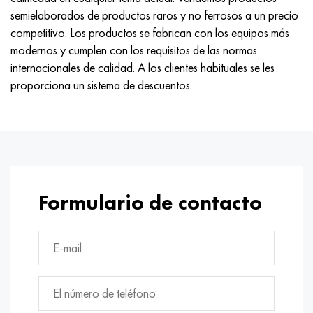
Nimónico 90
tubo de precisión
H70MFV
AM-350 - ams 5548
45Х14Н14В2М
ac35g2, 36smnpb14, 1.0765
semielaborados de productos raros y no ferrosos a un precio
competitivo. Los productos se fabrican con los equipos más
Nimónico 263
AM-355 - ams 5547
50X14MF
38x2n2ma, 34CrNiMo6, 40NiCrMo7
modernos y cumplen con los requisitos de las normas
internacionales de calidad. A los clientes habituales se les
Haynes 25
Custom 450® - uns S45000
65X13
40hn2ma, 34CrNiMo4, 36hnm
proporciona un sistema de descuentos.
Haynes 188
Ascoloy griego 418
90X18MF
38hs, 37hs
Haynes 230
Tubería resistente a la corrosión
95X18
38XA, 37Cr4, AISI 5135
Hastelloy b2
38HN3MFA, 35nicrmov12-5
Formulario de contacto
Hastelloy b3
40G, 40Mn4, AISI 1035
hastelloy c4
38XM, 42CrMo4, AISI 1.7225
hastelloy c22
40ХН, 36NiCr6, AISI 3135