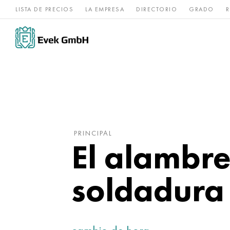
LISTA DE PRECIOS
LA EMPRESA
DIRECTORIO
GRADO
R
Aleaciones de
acero
Titanio
níquel
inoxidable
PRINCIPAL
El alambre
soldadura