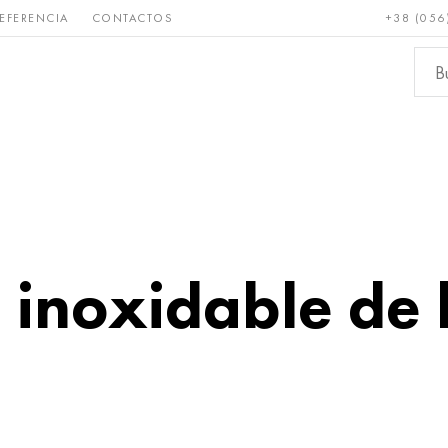
EFERENCIA
CONTACTOS
+38 (056
Raro y
Bronce, cobre,
Metale
refractario
latón
ferroso
 inoxidable de 