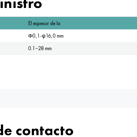
nistro
El espesor de la
Φ0,1-φ16,0 mm
0.1−28 mm
de contacto