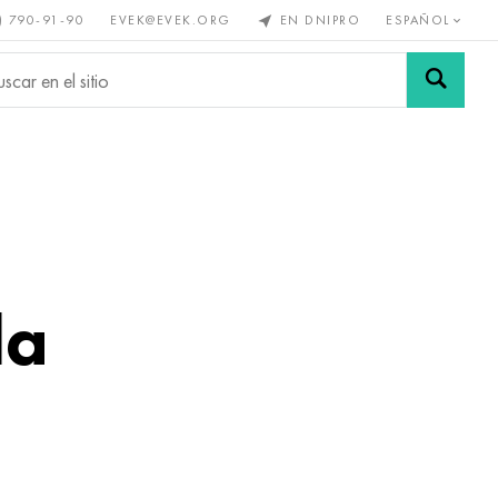
) 790-91-90
EVEK@EVEK.ORG
EN DNIPRO
ESPAÑOL
s no
Aleación de
Mallas y
s
acero
conexiones
la