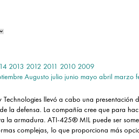
14
2013
2012
2011
2010
2009
ptiembre
Augusto
julio
junio
mayo
abril
marzo
f
Technologies llevó a cabo una presentación de
 de la defensa. La compañía cree que para ha
ara la armadura. ATI-425® MIL puede ser somet
formas complejas, lo que proporciona más opcio