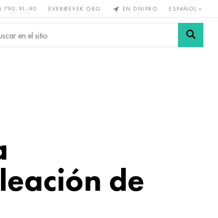
) 790-91-90
EVEK@EVEK.ORG
EN DNIPRO
ESPAÑOL
s no
Aleación de
Mallas y
s
acero
conexiones
a
leación de