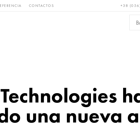
EFERENCIA
CONTACTOS
+38 (056
Raro y
Bronce, cobre,
Metale
refractario
latón
ferroso
 Technologies h
ado una nueva a