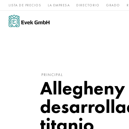
LISTA DE PRECIOS
LA EMPRESA
DIRECTORIO
GRADO
R
Aleaciones de
acero
Titanio
níquel
inoxidable
PRINCIPAL
Allegheny
desarroll
titanio