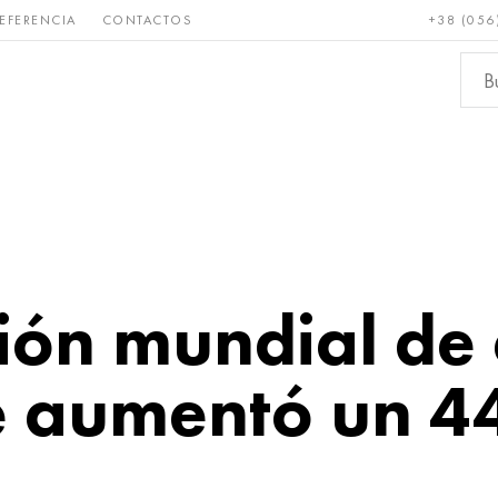
EFERENCIA
CONTACTOS
+38 (056
Raro y
Bronce, cobre,
Metale
refractario
latón
ferroso
ión mundial de
e aumentó un 4