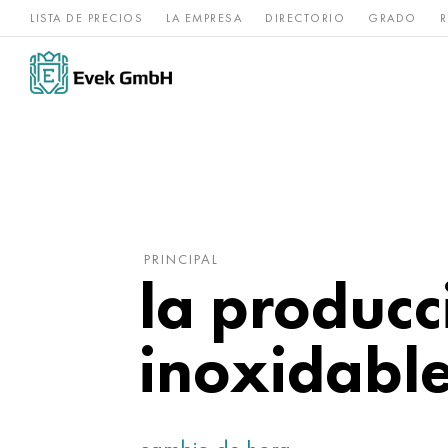
LISTA DE PRECIOS
LA EMPRESA
DIRECTORIO
GRADO
R
Aleaciones de
acero
Titanio
níquel
inoxidable
PRINCIPAL
la producc
inoxidabl