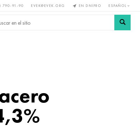
) 790-91-90
EVEK@EVEK.ORG
EN DNIPRO
ESPAÑOL
s no
Aleación de
Mallas y
s
acero
conexiones
 acero
4,3%