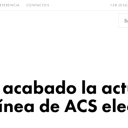
EFERENCIA
CONTACTOS
+38 (056
Raro y
Bronce, cobre,
Metale
refractario
latón
ferroso
acabado la act
ínea de ACS elec