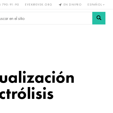
) 790-91-90
EVEK@EVEK.ORG
EN DNIPRO
ESPAÑOL
s no
Aleación de
Mallas y
s
acero
conexiones
ualización
trólisis