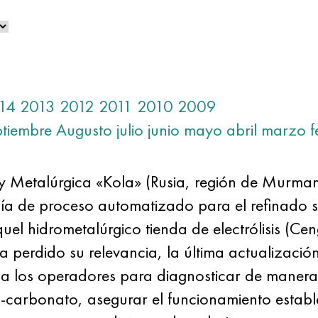
14
2013
2012
2011
2010
2009
ptiembre
Augusto
julio
junio
mayo
abril
marzo
f
 Metalúrgica «Kola» (Rusia, región de Murma
ía de proceso automatizado para el refinado si
el hidrometalúrgico tienda de electrólisis (Cen
ha perdido su relevancia, la última actualizaci
 a los operadores para diagnosticar de manera 
-carbonato, asegurar el funcionamiento estable