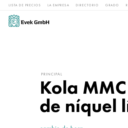
LISTA DE PRECIOS
LA EMPRESA
DIRECTORIO
GRADO
R
Aleaciones de
acero
Titanio
níquel
inoxidable
PRINCIPAL
Kola MMC 
de níquel l