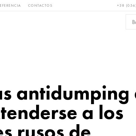
EFERENCIA
CONTACTOS
+38 (056
Raro y
Bronce, cobre,
Metale
refractario
latón
ferroso
s antidumping 
tenderse a los
s rusos de