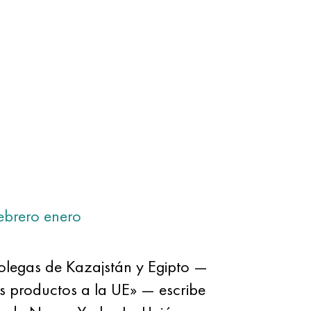
ebrero
enero
colegas de Kazajstán y Egipto —
us productos a la UE» — escribe