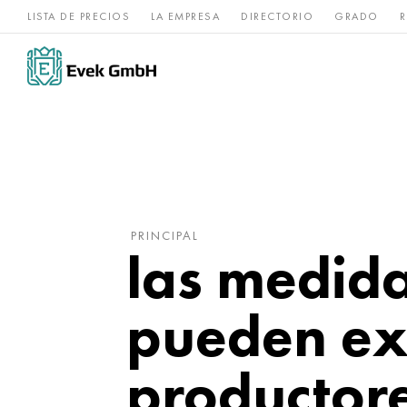
LISTA DE PRECIOS
LA EMPRESA
DIRECTORIO
GRADO
R
Aleaciones de
acero
Titanio
níquel
inoxidable
PRINCIPAL
las medida
pueden ex
productore