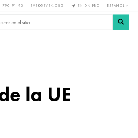
) 790-91-90
EVEK@EVEK.ORG
EN DNIPRO
ESPAÑOL
s no
Aleación de
Mallas y
s
acero
conexiones
de la UE