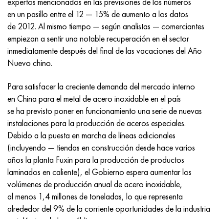
expertos mencionados en las previsiones de los números
Incotherm
47ND
HN62VMYUT
VT-35
1.4466 - AISI 310MoLn
10X17H13M3T
2,0872, CuNi10Fe1Mn, Cw352h
latón rojo
45G2, 45g2, AISI 1144
Р6М5, 1.3343, hs6-5-2, sw7m
en un pasillo entre el 12 — 15% de aumento a los datos
de 2012. Al mismo tiempo — según analistas — comerciantes
incotest
47НХР
HN62MVKYU
PT-1M
Aleación Al6xn
10X18N18Yu4D
Bronce aluminio silicio
C84400, CuSn2ZnPb
Aleación de acero estructural
Р6М5К5, 1.3243, hs6-5-2-5
empiezan a sentir una notable recuperación en el sector
inmediatamente después del final de las vacaciones del Año
Jette M152
49KF
HN63MB
PT-3V
15-7Ph® - 1.4532
11X11N2V2MF
CW301G, C64200
C83600, CuSn5ZnPb
10g2, 10g2, AISI 1513
R6M5F3, 1.3344, hs6-5-3
Nuevo chino.
Cobalto 6B
49K2F, 49K2FA-VI
XN65VM
PT-7M
PH 13-8 meses - 1.4534
12Х18Н9Т
bronce de silicio
12X2H4A, 15NiCr13, 1.5752
9М4К8,1.3207
Para satisfacer la creciente demanda del mercado interno
en China para el metal de acero inoxidable en el país
maraging 250
Aleación 50N
KhN65VMTYu
2B
1.4542 - 17-4Ph®
13X11N2V2MF
C65500, CuAl11Fe3
AC14, 11SMnPb30
R12F3, 1.3318, sw12
se ha previsto poner en funcionamiento una serie de nuevas
instalaciones para la producción de aceros especiales.
René 41
Aleación 50NP
KhN67MVTYu
SPT-2 sv
Custom 455® - 1.4543 - uns s45500
15x11mf
C65620, CuSi3Fe2Zn3
20G, 20mn5
P18, 1,3355, hs18-0-1, sw18
Debido a la puesta en marcha de líneas adicionales
(incluyendo — tiendas en construcción desde hace varios
Maraging 300
50NHS
KhN68VKTYU
A LAS 3
1.4545 - 15-5Ph®
15х12vnmf
C65100, CuSi1.5
20XH3A, AISI 4320, 20hn3a
Acero carbono
años la planta Fuxin para la producción de productos
laminados en caliente), el Gobierno espera aumentar los
Maraging 350
Aleación 52N
KhN68VMTYUK-vd
3M
1.4548 - 17-4Ph®
15Х12Н2MVFAB
Bronce estaño-plomo
20HM, 24CrMo5, 20hm
10,1.1645, C105W1
volúmenes de producción anual de acero inoxidable,
al menos 1,4 millones de toneladas, lo que representa
MP35N
52K12F
KhN70VMTYu
TL3
1.4550 - AISI 347
15X16K5N2MVFAB
c92200, CuSn6Zn4Pb2
25KhGM, 20CrMo5, 1.7264
11G12, 110G13L, X120Mn12
alrededor del 9% de la corriente oportunidades de la industria