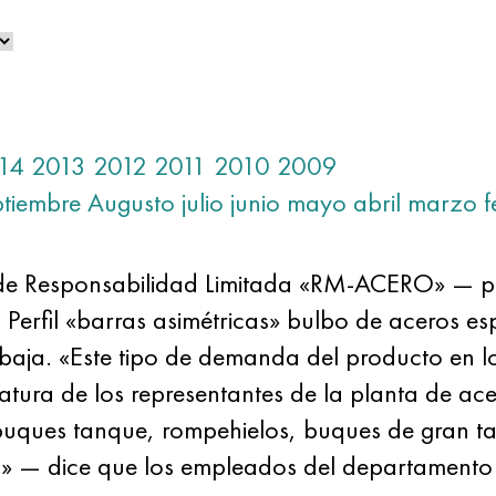
14
2013
2012
2011
2010
2009
ptiembre
Augusto
julio
junio
mayo
abril
marzo
f
e Responsabilidad Limitada «RM-ACERO» — pa
Perfil «barras asimétricas» bulbo de aceros es
 baja. «Este tipo de demanda del producto en l
ura de los representantes de la planta de acería
 buques tanque, rompehielos, buques de gran t
o» — dice que los empleados del departament