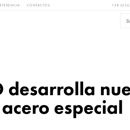
EFERENCIA
CONTACTOS
+38 (056
Raro y
Bronce, cobre,
Metale
refractario
latón
ferroso
desarrolla nu
acero especial