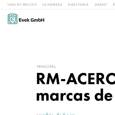
LISTA DE PRECIOS
LA EMPRESA
DIRECTORIO
GRADO
R
Aleaciones de
acero
Titanio
níquel
inoxidable
PRINCIPAL
RM-ACERO 
marcas de 