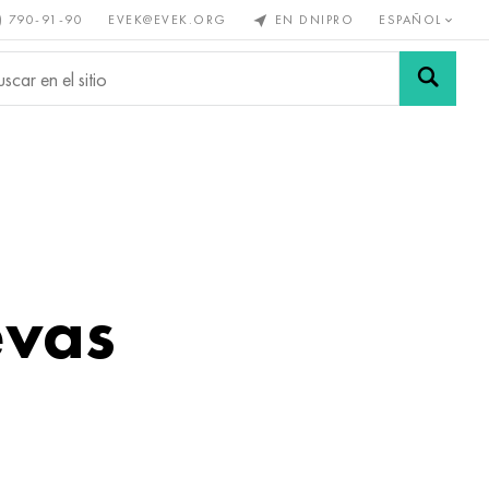
) 790-91-90
EVEK@EVEK.ORG
EN DNIPRO
ESPAÑOL
s no
Aleación de
Mallas y
s
acero
conexiones
evas