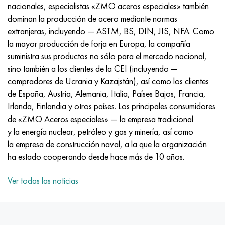
Incotherm
47ND
HN62VMYUT
VT-35
1.4466 - AISI 310MoLn
10X17H13M3T
2,0872, CuNi10Fe1Mn, Cw352h
latón rojo
45G2, 45g2, AISI 1144
Р6М5, 1.3343, hs6-5-2, sw7m
nacionales, especialistas «ZMO aceros especiales» también
dominan la producción de acero mediante normas
incotest
47НХР
HN62MVKYU
PT-1M
Aleación Al6xn
10X18N18Yu4D
Bronce aluminio silicio
C84400, CuSn2ZnPb
Aleación de acero estructural
Р6М5К5, 1.3243, hs6-5-2-5
extranjeras, incluyendo — ASTM, BS, DIN, JIS, NFA. Como
la mayor producción de forja en Europa, la compañía
Jette M152
49KF
HN63MB
PT-3V
15-7Ph® - 1.4532
11X11N2V2MF
CW301G, C64200
C83600, CuSn5ZnPb
10g2, 10g2, AISI 1513
R6M5F3, 1.3344, hs6-5-3
suministra sus productos no sólo para el mercado nacional,
sino también a los clientes de la CEI (incluyendo —
Cobalto 6B
49K2F, 49K2FA-VI
XN65VM
PT-7M
PH 13-8 meses - 1.4534
12Х18Н9Т
bronce de silicio
12X2H4A, 15NiCr13, 1.5752
9М4К8,1.3207
compradores de Ucrania y Kazajstán), así como los clientes
de España, Austria, Alemania, Italia, Países Bajos, Francia,
maraging 250
Aleación 50N
KhN65VMTYu
2B
1.4542 - 17-4Ph®
13X11N2V2MF
C65500, CuAl11Fe3
AC14, 11SMnPb30
R12F3, 1.3318, sw12
Irlanda, Finlandia y otros países. Los principales consumidores
de «ZMO Aceros especiales» — la empresa tradicional
René 41
Aleación 50NP
KhN67MVTYu
SPT-2 sv
Custom 455® - 1.4543 - uns s45500
15x11mf
C65620, CuSi3Fe2Zn3
20G, 20mn5
P18, 1,3355, hs18-0-1, sw18
y la energía nuclear, petróleo y gas y minería, así como
la empresa de construcción naval, a la que la organización
Maraging 300
50NHS
KhN68VKTYU
A LAS 3
1.4545 - 15-5Ph®
15х12vnmf
C65100, CuSi1.5
20XH3A, AISI 4320, 20hn3a
Acero carbono
ha estado cooperando desde hace más de 10 años.
Maraging 350
Aleación 52N
KhN68VMTYUK-vd
3M
1.4548 - 17-4Ph®
15Х12Н2MVFAB
Bronce estaño-plomo
20HM, 24CrMo5, 20hm
10,1.1645, C105W1
Ver todas las noticias
MP35N
52K12F
KhN70VMTYu
TL3
1.4550 - AISI 347
15X16K5N2MVFAB
c92200, CuSn6Zn4Pb2
25KhGM, 20CrMo5, 1.7264
11G12, 110G13L, X120Mn12