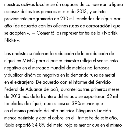
Incotherm
47ND
HN62VMYUT
VT-35
1.4466 - AISI 310MoLn
10X17H13M3T
2,0872, CuNi10Fe1Mn, Cw352h
latón rojo
45G2, 45g2, AISI 1144
Р6М5, 1.3343, hs6-5-2, sw7m
nuestros activos locales serán capaces de compensar la ligera
escasez de los tres primeros meses de 2013, y un hito
incotest
47НХР
HN62MVKYU
PT-1M
Aleación Al6xn
10X18N18Yu4D
Bronce aluminio silicio
C84400, CuSn2ZnPb
Aleación de acero estructural
Р6М5К5, 1.3243, hs6-5-2-5
previamente programada de 230 mil toneladas de níquel por
año (de acuerdo con las oficinas rusas de corporación) que
Jette M152
49KF
HN63MB
PT-3V
15-7Ph® - 1.4532
11X11N2V2MF
CW301G, C64200
C83600, CuSn5ZnPb
10g2, 10g2, AISI 1513
R6M5F3, 1.3344, hs6-5-3
se adopten.», — Comentó los representantes de la «Norilsk
Nickel».
Cobalto 6B
49K2F, 49K2FA-VI
XN65VM
PT-7M
PH 13-8 meses - 1.4534
12Х18Н9Т
bronce de silicio
12X2H4A, 15NiCr13, 1.5752
9М4К8,1.3207
Los analistas señalaron: la reducción de la producción de
maraging 250
Aleación 50N
KhN65VMTYu
2B
1.4542 - 17-4Ph®
13X11N2V2MF
C65500, CuAl11Fe3
AC14, 11SMnPb30
R12F3, 1.3318, sw12
níquel en MMC para el primer trimestre refleja el sentimiento
negativo en el mercado mundial de metales no ferrosos
René 41
Aleación 50NP
KhN67MVTYu
SPT-2 sv
Custom 455® - 1.4543 - uns s45500
15x11mf
C65620, CuSi3Fe2Zn3
20G, 20mn5
P18, 1,3355, hs18-0-1, sw18
y duplicar dinámica negativa en la demanda rusa de metal
en el extranjero. De acuerdo con el informe del Servicio
Maraging 300
50NHS
KhN68VKTYU
A LAS 3
1.4545 - 15-5Ph®
15х12vnmf
C65100, CuSi1.5
20XH3A, AISI 4320, 20hn3a
Acero carbono
Federal de Aduanas del país, durante los tres primeros meses
de 2013 más de la frontera del estado se exportaron 52 mil
Maraging 350
Aleación 52N
KhN68VMTYUK-vd
3M
1.4548 - 17-4Ph®
15Х12Н2MVFAB
Bronce estaño-plomo
20HM, 24CrMo5, 20hm
10,1.1645, C105W1
toneladas de níquel, que es casi un 39% menos que
en el mismo período del año anterior. Ninguna situación
MP35N
52K12F
KhN70VMTYu
TL3
1.4550 - AISI 347
15X16K5N2MVFAB
c92200, CuSn6Zn4Pb2
25KhGM, 20CrMo5, 1.7264
11G12, 110G13L, X120Mn12
menos pesimista y con el cobre: ​​en el I trimestre de este año,
Rusia exportó 34,8% del metal rojo es menor que en el mismo