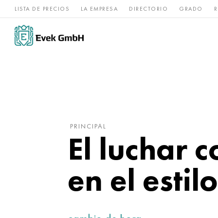
LISTA DE PRECIOS
LA EMPRESA
DIRECTORIO
GRADO
R
Aleaciones de
acero
Titanio
níquel
inoxidable
PRINCIPAL
El luchar 
en el estil