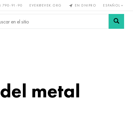
) 790-91-90
EVEK@EVEK.ORG
EN DNIPRO
ESPAÑOL
s no
Aleación de
Mallas y
s
acero
conexiones
 del metal