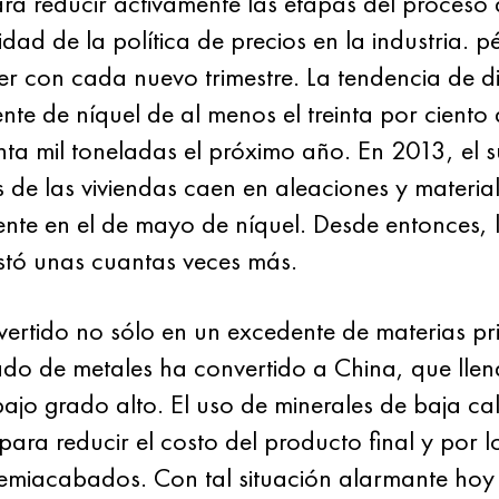
ra reducir activamente las etapas del proceso
idad de la política de precios en la industria. p
r con cada nuevo trimestre. La tendencia de d
te de níquel de al menos el treinta por ciento 
enta mil toneladas el próximo año. En 2013, el s
os de las viviendas caen en aleaciones y materi
nte en el de mayo de níquel. Desde entonces, l
ostó unas cuantas veces más.
ertido no sólo en un excedente de materias pri
cado de metales ha convertido a China, que ll
 bajo grado alto. El uso de minerales de baja c
para reducir el costo del producto final y por l
emiacabados. Con tal situación alarmante hoy 