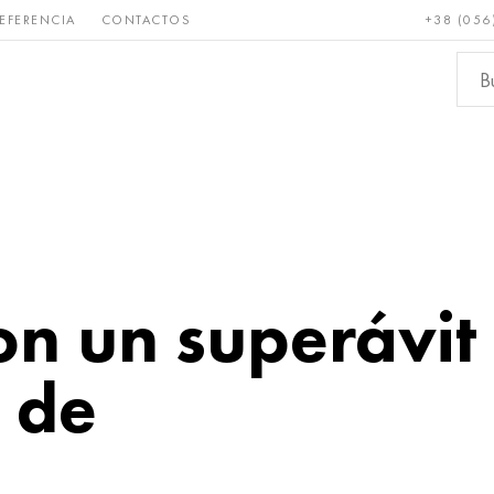
EFERENCIA
CONTACTOS
+38 (056
Raro y
Bronce, cobre,
Metale
refractario
latón
ferroso
con un superávit
o de