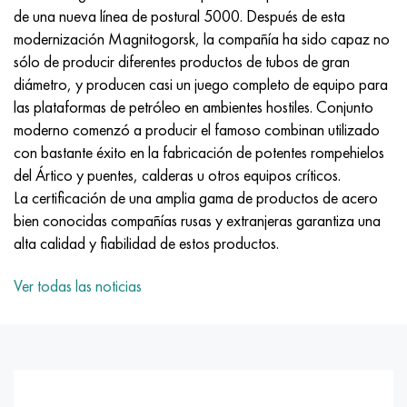
Incotherm
47ND
HN62VMYUT
VT-35
1.4466 - AISI 310MoLn
10X17H13M3T
2,0872, CuNi10Fe1Mn, Cw352h
latón rojo
45G2, 45g2, AISI 1144
Р6М5, 1.3343, hs6-5-2, sw7m
de una nueva línea de postural 5000. Después de esta
modernización Magnitogorsk, la compañía ha sido capaz no
incotest
47НХР
HN62MVKYU
PT-1M
Aleación Al6xn
10X18N18Yu4D
Bronce aluminio silicio
C84400, CuSn2ZnPb
Aleación de acero estructural
Р6М5К5, 1.3243, hs6-5-2-5
sólo de producir diferentes productos de tubos de gran
diámetro, y producen casi un juego completo de equipo para
Jette M152
49KF
HN63MB
PT-3V
15-7Ph® - 1.4532
11X11N2V2MF
CW301G, C64200
C83600, CuSn5ZnPb
10g2, 10g2, AISI 1513
R6M5F3, 1.3344, hs6-5-3
las plataformas de petróleo en ambientes hostiles. Conjunto
moderno comenzó a producir el famoso combinan utilizado
Cobalto 6B
49K2F, 49K2FA-VI
XN65VM
PT-7M
PH 13-8 meses - 1.4534
12Х18Н9Т
bronce de silicio
12X2H4A, 15NiCr13, 1.5752
9М4К8,1.3207
con bastante éxito en la fabricación de potentes rompehielos
del Ártico y puentes, calderas u otros equipos críticos.
maraging 250
Aleación 50N
KhN65VMTYu
2B
1.4542 - 17-4Ph®
13X11N2V2MF
C65500, CuAl11Fe3
AC14, 11SMnPb30
R12F3, 1.3318, sw12
La certificación de una amplia gama de productos de acero
bien conocidas compañías rusas y extranjeras garantiza una
René 41
Aleación 50NP
KhN67MVTYu
SPT-2 sv
Custom 455® - 1.4543 - uns s45500
15x11mf
C65620, CuSi3Fe2Zn3
20G, 20mn5
P18, 1,3355, hs18-0-1, sw18
alta calidad y fiabilidad de estos productos.
Maraging 300
50NHS
KhN68VKTYU
A LAS 3
1.4545 - 15-5Ph®
15х12vnmf
C65100, CuSi1.5
20XH3A, AISI 4320, 20hn3a
Acero carbono
Ver todas las noticias
Maraging 350
Aleación 52N
KhN68VMTYUK-vd
3M
1.4548 - 17-4Ph®
15Х12Н2MVFAB
Bronce estaño-plomo
20HM, 24CrMo5, 20hm
10,1.1645, C105W1
MP35N
52K12F
KhN70VMTYu
TL3
1.4550 - AISI 347
15X16K5N2MVFAB
c92200, CuSn6Zn4Pb2
25KhGM, 20CrMo5, 1.7264
11G12, 110G13L, X120Mn12