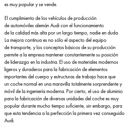
Incotherm
47ND
HN62VMYUT
VT-35
1.4466 - AISI 310MoLn
10X17H13M3T
2,0872, CuNi10Fe1Mn, Cw352h
latón rojo
45G2, 45g2, AISI 1144
Р6М5, 1.3343, hs6-5-2, sw7m
es muy popular y se vende.
incotest
47НХР
HN62MVKYU
PT-1M
Aleación Al6xn
10X18N18Yu4D
Bronce aluminio silicio
C84400, CuSn2ZnPb
Aleación de acero estructural
Р6М5К5, 1.3243, hs6-5-2-5
El cumplimiento de los vehículos de producción
de automóviles alemán Audi con el funcionamiento
Jette M152
49KF
HN63MB
PT-3V
15-7Ph® - 1.4532
11X11N2V2MF
CW301G, C64200
C83600, CuSn5ZnPb
10g2, 10g2, AISI 1513
R6M5F3, 1.3344, hs6-5-3
de la calidad más alta por un largo tiempo, nadie en duda.
La mejora continua es no sólo el aspecto del equipo
Cobalto 6B
49K2F, 49K2FA-VI
XN65VM
PT-7M
PH 13-8 meses - 1.4534
12Х18Н9Т
bronce de silicio
12X2H4A, 15NiCr13, 1.5752
9М4К8,1.3207
de transporte, y los conceptos básicos de su producción
permite a la empresa mantener constantemente su posición
maraging 250
Aleación 50N
KhN65VMTYu
2B
1.4542 - 17-4Ph®
13X11N2V2MF
C65500, CuAl11Fe3
AC14, 11SMnPb30
R12F3, 1.3318, sw12
de liderazgo en la industria. El uso de materiales modernos
ligeros y duraderos para la fabricación de elementos
René 41
Aleación 50NP
KhN67MVTYu
SPT-2 sv
Custom 455® - 1.4543 - uns s45500
15x11mf
C65620, CuSi3Fe2Zn3
20G, 20mn5
P18, 1,3355, hs18-0-1, sw18
importantes del cuerpo y estructuras de trabajo hace que
un coche normal en una maravilla totalmente sorprendente y
Maraging 300
50NHS
KhN68VKTYU
A LAS 3
1.4545 - 15-5Ph®
15х12vnmf
C65100, CuSi1.5
20XH3A, AISI 4320, 20hn3a
Acero carbono
móvil de la ingeniería moderna. Por cierto, el uso de aluminio
para la fabricación de diversas unidades del coche es muy
Maraging 350
Aleación 52N
KhN68VMTYUK-vd
3M
1.4548 - 17-4Ph®
15Х12Н2MVFAB
Bronce estaño-plomo
20HM, 24CrMo5, 20hm
10,1.1645, C105W1
popular durante mucho tiempo suficiente, sin embargo, para
que esta tendencia a la perfección la primera vez conseguido
MP35N
52K12F
KhN70VMTYu
TL3
1.4550 - AISI 347
15X16K5N2MVFAB
c92200, CuSn6Zn4Pb2
25KhGM, 20CrMo5, 1.7264
11G12, 110G13L, X120Mn12
Audi.