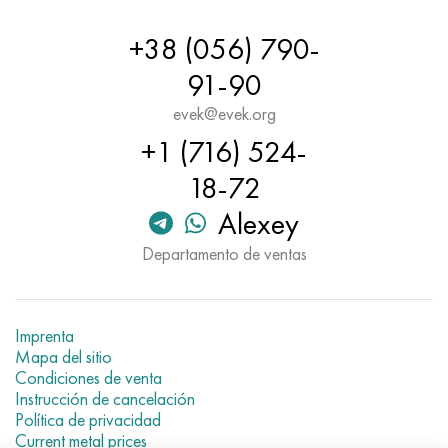
Hastelloy C-276
40XFA, 1.7223, AISI 4142
+38 (056) 790-
Hastelloy C2000
45X, 45h, 1.7035
91-90
Hastelloy 3
45HN2MFA, k2425, 45hnmf
evek@evek.org
+1 (716) 524-
Hastelloy x
A40G, 44smn28, 1.0762, 46s20
18-72
udimet 500
Alexey
Departamento de ventas
udimet 720
Imprenta
Mapa del sitio
Condiciones de venta
Instrucción de cancelación
Política de privacidad
Current metal prices