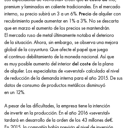
Incotherm
47ND
HN62VMYUT
VT-35
1.4466 - AISI 310MoLn
10X17H13M3T
2,0872, CuNi10Fe1Mn, Cw352h
latón rojo
45G2, 45g2, AISI 1144
Р6М5, 1.3343, hs6-5-2, sw7m
premium y laminados en caliente tradicionales. En el mercado
interno, su precio subirá un 3 a un 6%.
Precio
de alquiler con
incotest
47НХР
HN62MVKYU
PT-1M
Aleación Al6xn
10X18N18Yu4D
Bronce aluminio silicio
C84400, CuSn2ZnPb
Aleación de acero estructural
Р6М5К5, 1.3243, hs6-5-2-5
recubrimiento puede aumentar en 1% a 3%. No se descarta
que en marzo el aumento de los precios se mantendrán.
Jette M152
49KF
HN63MB
PT-3V
15-7Ph® - 1.4532
11X11N2V2MF
CW301G, C64200
C83600, CuSn5ZnPb
10g2, 10g2, AISI 1513
R6M5F3, 1.3344, hs6-5-3
El mercado ruso de metal últimamente notaba el deterioro
de la situación. Ahora, sin embargo, se observa una mejora
Cobalto 6B
49K2F, 49K2FA-VI
XN65VM
PT-7M
PH 13-8 meses - 1.4534
12Х18Н9Т
bronce de silicio
12X2H4A, 15NiCr13, 1.5752
9М4К8,1.3207
global de la coyuntura. Que afecte el papel que juega
el continuo debilitamiento de la moneda nacional. Así que
maraging 250
Aleación 50N
KhN65VMTYu
2B
1.4542 - 17-4Ph®
13X11N2V2MF
C65500, CuAl11Fe3
AC14, 11SMnPb30
R12F3, 1.3318, sw12
es muy posible aumento del interior
del coste
de la plana
de alquiler. Los especialistas de «severstal» calculado el nivel
René 41
Aleación 50NP
KhN67MVTYu
SPT-2 sv
Custom 455® - 1.4543 - uns s45500
15x11mf
C65620, CuSi3Fe2Zn3
20G, 20mn5
P18, 1,3355, hs18-0-1, sw18
de reducción de la demanda interna para el año 2015. De sus
datos de consumo de productos metálicos disminuyó
Maraging 300
50NHS
KhN68VKTYU
A LAS 3
1.4545 - 15-5Ph®
15х12vnmf
C65100, CuSi1.5
20XH3A, AISI 4320, 20hn3a
Acero carbono
en un 12%.
Maraging 350
Aleación 52N
KhN68VMTYUK-vd
3M
1.4548 - 17-4Ph®
15Х12Н2MVFAB
Bronce estaño-plomo
20HM, 24CrMo5, 20hm
10,1.1645, C105W1
A pesar de las dificultades, la empresa tiene la intención
de invertir en la producción. En el año 2016 «severstal»
MP35N
52K12F
KhN70VMTYu
TL3
1.4550 - AISI 347
15X16K5N2MVFAB
c92200, CuSn6Zn4Pb2
25KhGM, 20CrMo5, 1.7264
11G12, 110G13L, X120Mn12
tardará en desarrollo de la orden de los 43 millones de€.
En 2015, la compañía había previsto el nivel de inversión