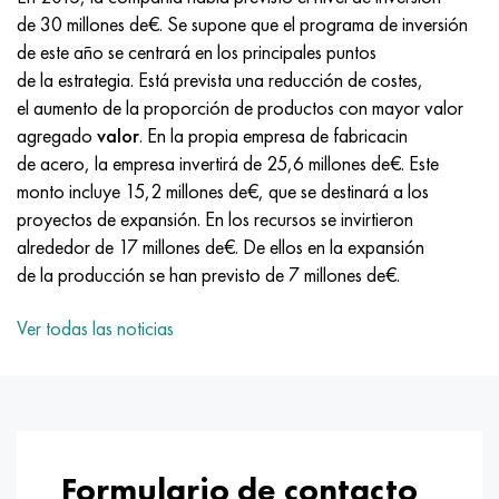
MP159
56DGNH
HN73MBTYu
5B
1.4567 - AISI 304Cu
15X16H2AM
30X, AISI 5130, 30h
de 30 millones de€. Se supone que el programa de inversión
de este año se centrará en los principales puntos
multimetro n155
68NKhVKTYu
XN70YU
TL5
1.4570-aisi303Cu
18X11MNFB
30hgs, 30hgs
de la estrategia. Está prevista una reducción de costes,
el aumento de la proporción de productos con mayor valor
Nicrofer 5923 hMo
79NM, Lupa 7904
HN75MBTYu
A LAS 6
1.4574 - Aleación PH 15-7 Mo®
18X12VMBFR
30hgsa, 30hgsa
agregado
valor
. En la propia empresa de fabricacin
de acero, la empresa invertirá de 25,6 millones de€. Este
Nicrofer 6030
80NM
XN75TBYu
TS-6
1.4580 - AISI 316Cb
20X12VNMF
30hgsn2a, 30hgsna
monto incluye 15,2 millones de€, que se destinará a los
proyectos de expansión. En los recursos se invirtieron
Nitronik 40
80NMV-VI
XN77TYu
14 titanio
1.4597 - AISI 204Cu
20Х3FMI
30xn2ma, 30CrNiMo8
alrededor de 17 millones de€. De ellos en la expansión
de la producción se han previsto de 7 millones de€.
Nitronik 50
80NHS
XN77TYUR
SP-17
Aleación 28 - 1.4563
21NKMT
30хн3а, 31nicr14
Ver todas las noticias
Nitrónico 60
81HMA
ХН78Т
40 titanio
Aleación 31 - 1.4562
37X12N8G8MFB
34khn3ma, 36NiCrMo16, 35NiCrMo16
Nitronik 75
Tipos de aleaciones de precisión
HN80TBY
Aleación 254smo® - 1.4547
40X10X2M
35hgs, 35hgs
Nimonic 80a
termobimetales
N65M, EP982
Aleación 926 - 1.4529
40Х9С2
35hgsa, 35hgsa
Formulario de contacto