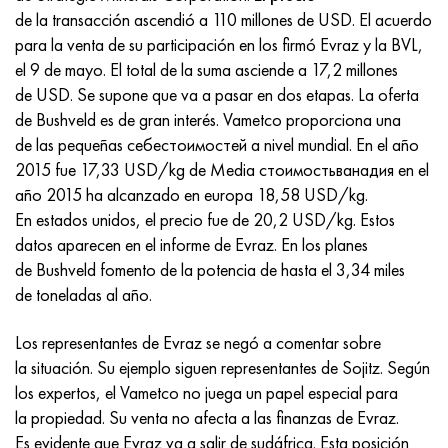
Incotherm
47ND
HN62VMYUT
VT-35
1.4466 - AISI 310MoLn
10X17H13M3T
2,0872, CuNi10Fe1Mn, Cw352h
latón rojo
45G2, 45g2, AISI 1144
Р6М5, 1.3343, hs6-5-2, sw7m
de la transacción ascendió a 110 millones de USD. El acuerdo
para la venta de su participación en los firmó Evraz y la BVL,
incotest
47НХР
HN62MVKYU
PT-1M
Aleación Al6xn
10X18N18Yu4D
Bronce aluminio silicio
C84400, CuSn2ZnPb
Aleación de acero estructural
Р6М5К5, 1.3243, hs6-5-2-5
el 9 de mayo. El total de la suma asciende a 17,2 millones
de USD. Se supone que va a pasar en dos etapas. La oferta
Jette M152
49KF
HN63MB
PT-3V
15-7Ph® - 1.4532
11X11N2V2MF
CW301G, C64200
C83600, CuSn5ZnPb
10g2, 10g2, AISI 1513
R6M5F3, 1.3344, hs6-5-3
de Bushveld es de gran interés. Vametco proporciona una
de las pequeñas себестоимостей a nivel mundial. En el año
Cobalto 6B
49K2F, 49K2FA-VI
XN65VM
PT-7M
PH 13-8 meses - 1.4534
12Х18Н9Т
bronce de silicio
12X2H4A, 15NiCr13, 1.5752
9М4К8,1.3207
2015 fue 17,33 USD/kg de Media стоимостьванадия en el
año 2015 ha alcanzado en europa 18,58 USD/kg.
maraging 250
Aleación 50N
KhN65VMTYu
2B
1.4542 - 17-4Ph®
13X11N2V2MF
C65500, CuAl11Fe3
AC14, 11SMnPb30
R12F3, 1.3318, sw12
En estados unidos, el precio fue de 20,2 USD/kg. Estos
datos aparecen en el informe de Evraz. En los planes
René 41
Aleación 50NP
KhN67MVTYu
SPT-2 sv
Custom 455® - 1.4543 - uns s45500
15x11mf
C65620, CuSi3Fe2Zn3
20G, 20mn5
P18, 1,3355, hs18-0-1, sw18
de Bushveld fomento de la potencia de hasta el 3,34 miles
de toneladas al año.
Maraging 300
50NHS
KhN68VKTYU
A LAS 3
1.4545 - 15-5Ph®
15х12vnmf
C65100, CuSi1.5
20XH3A, AISI 4320, 20hn3a
Acero carbono
Los representantes de Evraz se negó a comentar sobre
Maraging 350
Aleación 52N
KhN68VMTYUK-vd
3M
1.4548 - 17-4Ph®
15Х12Н2MVFAB
Bronce estaño-plomo
20HM, 24CrMo5, 20hm
10,1.1645, C105W1
la situación. Su ejemplo siguen representantes de Sojitz. Según
los expertos, el Vametco no juega un papel especial para
MP35N
52K12F
KhN70VMTYu
TL3
1.4550 - AISI 347
15X16K5N2MVFAB
c92200, CuSn6Zn4Pb2
25KhGM, 20CrMo5, 1.7264
11G12, 110G13L, X120Mn12
la propiedad. Su venta no afecta a las finanzas de Evraz.
Es evidente que Evraz va a salir de sudáfrica. Esta posición