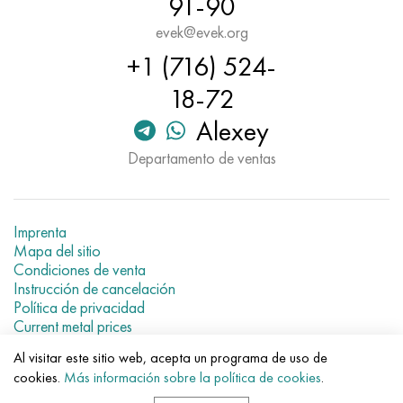
91-90
Hastelloy C-276
40XFA, 1.7223, AISI 4142
evek@evek.org
Hastelloy C2000
45X, 45h, 1.7035
+1 (716) 524-
18-72
Hastelloy 3
45HN2MFA, k2425, 45hnmf
Alexey
Hastelloy x
A40G, 44smn28, 1.0762, 46s20
Departamento de ventas
udimet 500
Imprenta
udimet 720
Mapa del sitio
Condiciones de venta
Instrucción de cancelación
Política de privacidad
Current metal prices
Al visitar este sitio web, acepta un programa de uso de
© 2007–2026 «Evek GmbH»
cookies.
Más información sobre la política de cookies
.
El uso de los materiales de la web sin enlaces directos para el
hotel.