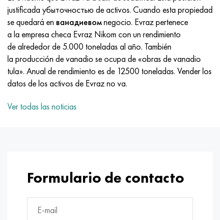
MP159
56DGNH
HN73MBTYu
5B
1.4567 - AISI 304Cu
15X16H2AM
30X, AISI 5130, 30h
justificada убыточностью de activos. Cuando esta propiedad
se quedará en
ванадиевом
negocio. Evraz pertenece
multimetro n155
68NKhVKTYu
XN70YU
TL5
1.4570-aisi303Cu
18X11MNFB
30hgs, 30hgs
a la empresa checa Evraz Nikom con un rendimiento
de alrededor de 5.000 toneladas al año. También
Nicrofer 5923 hMo
79NM, Lupa 7904
HN75MBTYu
A LAS 6
1.4574 - Aleación PH 15-7 Mo®
18X12VMBFR
30hgsa, 30hgsa
la producción de vanadio se ocupa de «obras de vanadio
tula». Anual de rendimiento es de 12500 toneladas. Vender los
Nicrofer 6030
80NM
XN75TBYu
TS-6
1.4580 - AISI 316Cb
20X12VNMF
30hgsn2a, 30hgsna
datos de los activos de Evraz no va.
Nitronik 40
80NMV-VI
XN77TYu
14 titanio
1.4597 - AISI 204Cu
20Х3FMI
30xn2ma, 30CrNiMo8
Ver todas las noticias
Nitronik 50
80NHS
XN77TYUR
SP-17
Aleación 28 - 1.4563
21NKMT
30хн3а, 31nicr14
Nitrónico 60
81HMA
ХН78Т
40 titanio
Aleación 31 - 1.4562
37X12N8G8MFB
34khn3ma, 36NiCrMo16, 35NiCrMo16
Formulario de contacto
Nitronik 75
Tipos de aleaciones de precisión
HN80TBY
Aleación 254smo® - 1.4547
40X10X2M
35hgs, 35hgs
Nimonic 80a
termobimetales
N65M, EP982
Aleación 926 - 1.4529
40Х9С2
35hgsa, 35hgsa