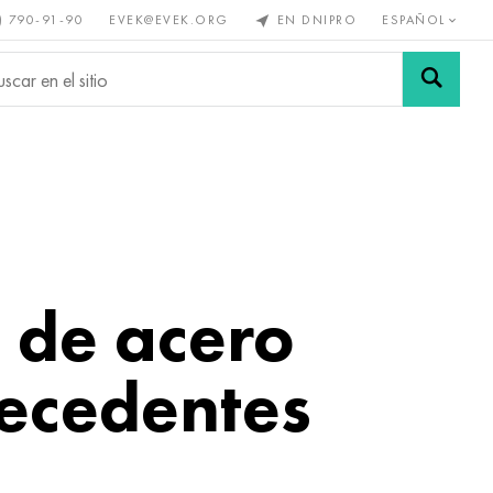
) 790-91-90
EVEK@EVEK.ORG
EN DNIPRO
ESPAÑOL
s no
Aleación de
Mallas y
s
acero
conexiones
s de acero
recedentes