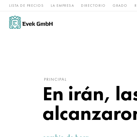
LISTA DE PRECIOS
LA EMPRESA
DIRECTORIO
GRADO
R
Aleaciones de
acero
Titanio
níquel
inoxidable
PRINCIPAL
En irán, l
alcanzaron