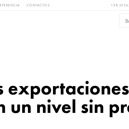
EFERENCIA
CONTACTOS
+38 (056
Raro y
Bronce, cobre,
Metale
refractario
latón
ferroso
as exportacione
 un nivel sin p