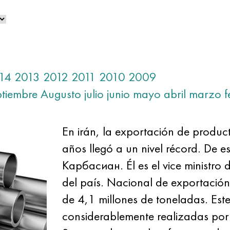
14
2013
2012
2011
2010
2009
ptiembre
Augusto
julio
junio
mayo
abril
marzo
f
En irán, la exportación de produ
años llegó a un nivel récord. De e
Карбасиан. Él es el vice ministro 
del país. Nacional de exportación
de 4,1 millones de toneladas. Est
considerablemente realizadas por e