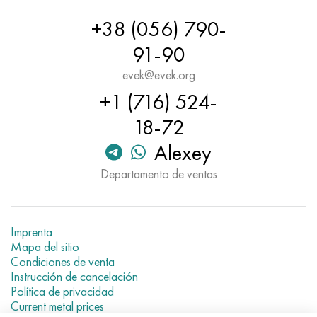
Hastelloy C-276
40XFA, 1.7223, AISI 4142
+38 (056) 790-
Hastelloy C2000
45X, 45h, 1.7035
91-90
evek@evek.org
Hastelloy 3
45HN2MFA, k2425, 45hnmf
+1 (716) 524-
Hastelloy x
A40G, 44smn28, 1.0762, 46s20
18-72
Alexey
udimet 500
Departamento de ventas
udimet 720
Imprenta
Mapa del sitio
Condiciones de venta
Instrucción de cancelación
Política de privacidad
Current metal prices