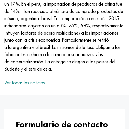
MP159
56DGNH
HN73MBTYu
5B
1.4567 - AISI 304Cu
15X16H2AM
30X, AISI 5130, 30h
un 17%. En el perú, la importación de productos de china fue
de 14%. Han reducido el número de comprado productos de
multimetro n155
68NKhVKTYu
XN70YU
TL5
1.4570-aisi303Cu
18X11MNFB
30hgs, 30hgs
méxico, argentina, brasil. En comparación con el año 2015
indicadores cayeron en un 63%, 75%, 68%, respectivamente.
Nicrofer 5923 hMo
79NM, Lupa 7904
HN75MBTYu
A LAS 6
1.4574 - Aleación PH 15-7 Mo®
18X12VMBFR
30hgsa, 30hgsa
Influyen factores de acero restricciones a las importaciones,
junto con la crisis económica. Particularmente se refirió
Nicrofer 6030
80NM
XN75TBYu
TS-6
1.4580 - AISI 316Cb
20X12VNMF
30hgsn2a, 30hgsna
a la argentina y el brasil. Los insumos de la tasa obligan a los
fabricantes de hierro de china a buscar nuevas vías
Nitronik 40
80NMV-VI
XN77TYu
14 titanio
1.4597 - AISI 204Cu
20Х3FMI
30xn2ma, 30CrNiMo8
de comercialización. La entrega se dirigen a los países del
Sudeste y el este de asia.
Nitronik 50
80NHS
XN77TYUR
SP-17
Aleación 28 - 1.4563
21NKMT
30хн3а, 31nicr14
Ver todas las noticias
Nitrónico 60
81HMA
ХН78Т
40 titanio
Aleación 31 - 1.4562
37X12N8G8MFB
34khn3ma, 36NiCrMo16, 35NiCrMo16
Nitronik 75
Tipos de aleaciones de precisión
HN80TBY
Aleación 254smo® - 1.4547
40X10X2M
35hgs, 35hgs
Nimonic 80a
termobimetales
N65M, EP982
Aleación 926 - 1.4529
40Х9С2
35hgsa, 35hgsa
Formulario de contacto