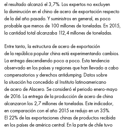
Incotherm
47ND
HN62VMYUT
VT-35
1.4466 - AISI 310MoLn
10X17H13M3T
2,0872, CuNi10Fe1Mn, Cw352h
latón rojo
45G2, 45g2, AISI 1144
Р6М5, 1.3343, hs6-5-2, sw7m
el resultado alcanzó el 3,7%. Los expertos no excluyen
la disminución en el chino de acero de exportación respecto
incotest
47НХР
HN62MVKYU
PT-1M
Aleación Al6xn
10X18N18Yu4D
Bronce aluminio silicio
C84400, CuSn2ZnPb
Aleación de acero estructural
Р6М5К5, 1.3243, hs6-5-2-5
de la del año pasado. Y suministros en general, es poco
probable que menos de 100 millones de toneladas. En 2015,
Jette M152
49KF
HN63MB
PT-3V
15-7Ph® - 1.4532
11X11N2V2MF
CW301G, C64200
C83600, CuSn5ZnPb
10g2, 10g2, AISI 1513
R6M5F3, 1.3344, hs6-5-3
la cantidad total alcanzaba 112,4 millones de toneladas.
Cobalto 6B
49K2F, 49K2FA-VI
XN65VM
PT-7M
PH 13-8 meses - 1.4534
12Х18Н9Т
bronce de silicio
12X2H4A, 15NiCr13, 1.5752
9М4К8,1.3207
Entre tanto, la estructura de acero de exportación
de la república popular china está experimentando cambios.
maraging 250
Aleación 50N
KhN65VMTYu
2B
1.4542 - 17-4Ph®
13X11N2V2MF
C65500, CuAl11Fe3
AC14, 11SMnPb30
R12F3, 1.3318, sw12
La entrega descendiendo poco a poco. Esta tendencia
observado en los países y regiones que han llevado a cabo
René 41
Aleación 50NP
KhN67MVTYu
SPT-2 sv
Custom 455® - 1.4543 - uns s45500
15x11mf
C65620, CuSi3Fe2Zn3
20G, 20mn5
P18, 1,3355, hs18-0-1, sw18
compensatorios y derechos antidumping. Datos sobre
la situación ha concedido al Instituto latinoamericano
Maraging 300
50NHS
KhN68VKTYU
A LAS 3
1.4545 - 15-5Ph®
15х12vnmf
C65100, CuSi1.5
20XH3A, AISI 4320, 20hn3a
Acero carbono
de acero de Alacero. Se consideró el periodo enero-mayo
de 2016. La entrega de la producción de acero de china
Maraging 350
Aleación 52N
KhN68VMTYUK-vd
3M
1.4548 - 17-4Ph®
15Х12Н2MVFAB
Bronce estaño-plomo
20HM, 24CrMo5, 20hm
10,1.1645, C105W1
alcanzaron los 2,7 millones de toneladas. Este indicador,
en comparación con el año 2015 se redujo en un 35%.
MP35N
52K12F
KhN70VMTYu
TL3
1.4550 - AISI 347
15X16K5N2MVFAB
c92200, CuSn6Zn4Pb2
25KhGM, 20CrMo5, 1.7264
11G12, 110G13L, X120Mn12
El 22% de las exportaciones chinas de productos recibida
en los países de américa central. En la parte de chile tuvo