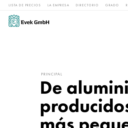
LISTA DE PRECIOS
LA EMPRESA
DIRECTORIO
GRADO
R
Aleaciones de
acero
Titanio
níquel
inoxidable
PRINCIPAL
De alumin
producidos
más pequ