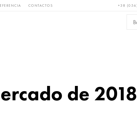
EFERENCIA
CONTACTOS
+38 (056
Raro y
Bronce, cobre,
Metale
refractario
latón
ferroso
mercado de 2018