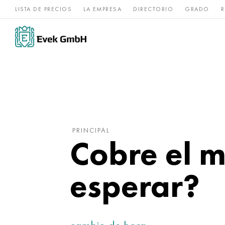
LISTA DE PRECIOS
LA EMPRESA
DIRECTORIO
GRADO
R
Aleaciones de
acero
Titanio
níquel
inoxidable
PRINCIPAL
Cobre el 
esperar?