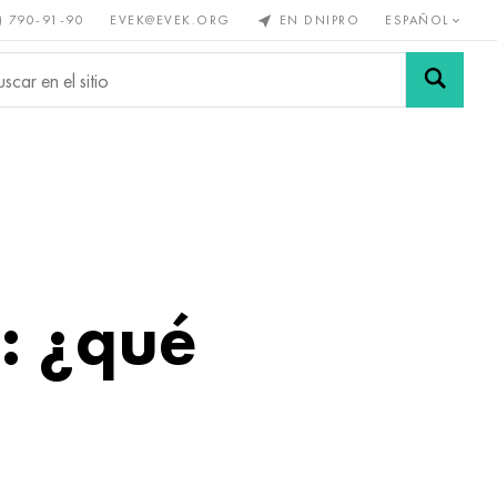
) 790-91-90
EVEK@EVEK.ORG
EN DNIPRO
ESPAÑOL
s no
Aleación de
Mallas y
s
acero
conexiones
: ¿qué