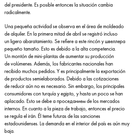
Incotherm
47ND
HN62VMYUT
VT-35
1.4466 - AISI 310MoLn
10X17H13M3T
2,0872, CuNi10Fe1Mn, Cw352h
latón rojo
45G2, 45g2, AISI 1144
Р6М5, 1.3343, hs6-5-2, sw7m
del presidente. Es posible entonces la situación cambia
radicalmente.
incotest
47НХР
HN62MVKYU
PT-1M
Aleación Al6xn
10X18N18Yu4D
Bronce aluminio silicio
C84400, CuSn2ZnPb
Aleación de acero estructural
Р6М5К5, 1.3243, hs6-5-2-5
Una pequeña actividad se observa en el área de moldeado
Jette M152
49KF
HN63MB
PT-3V
15-7Ph® - 1.4532
11X11N2V2MF
CW301G, C64200
C83600, CuSn5ZnPb
10g2, 10g2, AISI 1513
R6M5F3, 1.3344, hs6-5-3
de alquiler. En la primera mitad de abril se registró incluso
un ligero abaratamiento. Se refiere a este rincón y швеллера
Cobalto 6B
49K2F, 49K2FA-VI
XN65VM
PT-7M
PH 13-8 meses - 1.4534
12Х18Н9Т
bronce de silicio
12X2H4A, 15NiCr13, 1.5752
9М4К8,1.3207
pequeño tamaño. Esto es debido a la alta competencia.
Un montón de mini-plantas de aumentar su producción
maraging 250
Aleación 50N
KhN65VMTYu
2B
1.4542 - 17-4Ph®
13X11N2V2MF
C65500, CuAl11Fe3
AC14, 11SMnPb30
R12F3, 1.3318, sw12
de volúmenes. Además, los fabricantes nacionales han
recibido muchos pedidos. Y es principalmente la exportación
René 41
Aleación 50NP
KhN67MVTYu
SPT-2 sv
Custom 455® - 1.4543 - uns s45500
15x11mf
C65620, CuSi3Fe2Zn3
20G, 20mn5
P18, 1,3355, hs18-0-1, sw18
de productos semielaborados. Debido a las cotizaciones
de reducir aún no es necesario. Sin embargo, los principales
Maraging 300
50NHS
KhN68VKTYU
A LAS 3
1.4545 - 15-5Ph®
15х12vnmf
C65100, CuSi1.5
20XH3A, AISI 4320, 20hn3a
Acero carbono
consumidores con turquía y egipto, y hasta un poco se han
aplacado. Esto se debe a проседанием de los mercados
Maraging 350
Aleación 52N
KhN68VMTYUK-vd
3M
1.4548 - 17-4Ph®
15Х12Н2MVFAB
Bronce estaño-plomo
20HM, 24CrMo5, 20hm
10,1.1645, C105W1
internos. En cuanto a la pieza de trabajo, entonces el precio
se regula el irán. Él teme futuras de las sanciones
MP35N
52K12F
KhN70VMTYu
TL3
1.4550 - AISI 347
15X16K5N2MVFAB
c92200, CuSn6Zn4Pb2
25KhGM, 20CrMo5, 1.7264
11G12, 110G13L, X120Mn12
estadounidenses. La demanda en el interior del país es aún muy
baja.