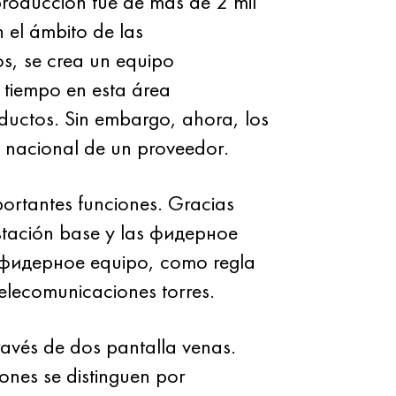
roducción fue de más de 2 mil
n el ámbito de las
os, se crea un equipo
 tiempo en esta área
ductos. Sin embargo, ahora, los
l nacional de un proveedor.
ortantes funciones. Gracias
estación base y las фидерное
as фидерное equipo, como regla
elecomunicaciones torres.
avés de dos pantalla venas.
ciones se distinguen por