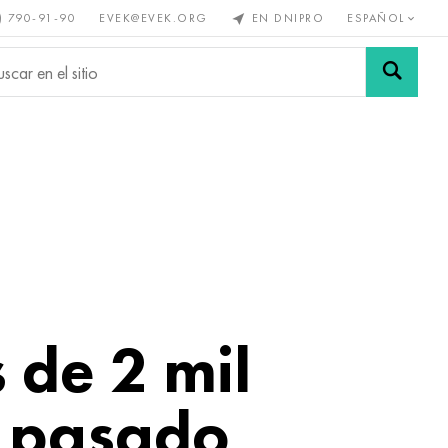
) 790-91-90
EVEK@EVEK.ORG
EN DNIPRO
ESPAÑOL
s no
Aleación de
Mallas y
s
acero
conexiones
 de 2 mil
l pasado