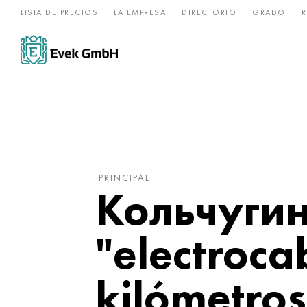
LISTA DE PRECIOS
LA EMPRESA
DIRECTORIO
GRADO
R
Aleaciones de
acero
Titanio
níquel
inoxidable
PRINCIPAL
Кольчугин
"electroca
kilómetros