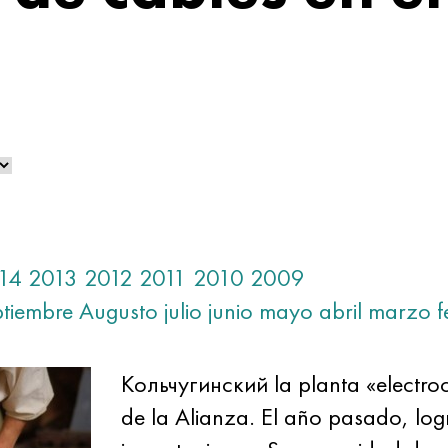
14
2013
2012
2011
2010
2009
ptiembre
Augusto
julio
junio
mayo
abril
marzo
f
Кольчугинский la planta «electro
de la Alianza. El año pasado, logró