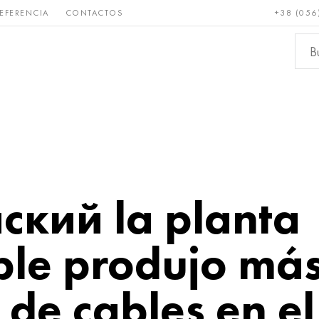
EFERENCIA
CONTACTOS
+38 (056
Raro y
Bronce, cobre,
Metale
refractario
latón
ferroso
ский la planta
ble produjo más
 de cables en e