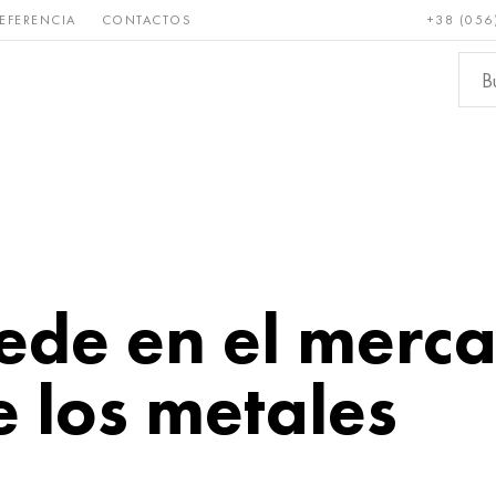
EFERENCIA
CONTACTOS
+38 (056
Raro y
Bronce, cobre,
Metale
refractario
latón
ferroso
ede en el merc
 los metales