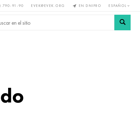
) 790-91-90
EVEK@EVEK.ORG
EN DNIPRO
ESPAÑOL
s no
Aleación de
Mallas y
s
acero
conexiones
ado