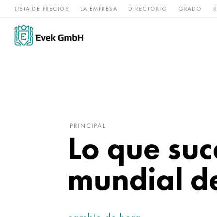
LISTA DE PRECIOS
LA EMPRESA
DIRECTORIO
GRADO
R
Aleaciones de
acero
Titanio
níquel
inoxidable
PRINCIPAL
Lo que suc
mundial de