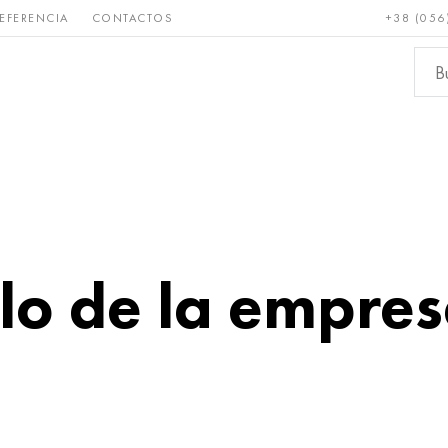
EFERENCIA
CONTACTOS
+38 (056
Raro y
Bronce, cobre,
Metale
refractario
latón
ferroso
llo de la empre