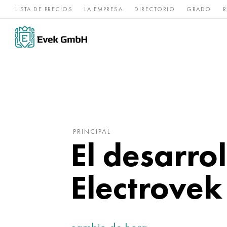
LISTA DE PRECIOS
LA EMPRESA
DIRECTORIO
GRADO
R
Aleaciones de
acero
Titanio
níquel
inoxidable
PRINCIPAL
El desarro
Electrovek