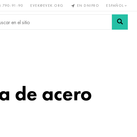
) 790-91-90
EVEK@EVEK.ORG
EN DNIPRO
ESPAÑOL
s no
Aleación de
Mallas y
s
acero
conexiones
sa de acero