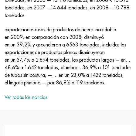
Incotherm
47ND
HN62VMYUT
VT-35
1.4466 - AISI 310MoLn
10X17H13M3T
2,0872, CuNi10Fe1Mn, Cw352h
latón rojo
45G2, 45g2, AISI 1144
Р6М5, 1.3343, hs6-5-2, sw7m
toneladas, en 2007 -. 14 644 toneladas, en 2008 -. 10 788
toneladas.
incotest
47НХР
HN62MVKYU
PT-1M
Aleación Al6xn
10X18N18Yu4D
Bronce aluminio silicio
C84400, CuSn2ZnPb
Aleación de acero estructural
Р6М5К5, 1.3243, hs6-5-2-5
exportaciones rusas de productos de acero inoxidable
Jette M152
49KF
HN63MB
PT-3V
15-7Ph® - 1.4532
11X11N2V2MF
CW301G, C64200
C83600, CuSn5ZnPb
10g2, 10g2, AISI 1513
R6M5F3, 1.3344, hs6-5-3
en 2009, en comparación con 2008, disminuyó
en un 39,2% y ascendieron a 6563 toneladas, incluidas las
Cobalto 6B
49K2F, 49K2FA-VI
XN65VM
PT-7M
PH 13-8 meses - 1.4534
12Х18Н9Т
bronce de silicio
12X2H4A, 15NiCr13, 1.5752
9М4К8,1.3207
exportaciones de productos planos disminuyeron
en un 37,7% a 2.894 toneladas, los productos largos — en…
maraging 250
Aleación 50N
KhN65VMTYu
2B
1.4542 - 17-4Ph®
13X11N2V2MF
C65500, CuAl11Fe3
AC14, 11SMnPb30
R12F3, 1.3318, sw12
48,6% a 1.642 toneladas, alambre -. 36,9% a 101 toneladas
de tubos sin costura, — … en un 23,0% a 1422 toneladas,
René 41
Aleación 50NP
KhN67MVTYu
SPT-2 sv
Custom 455® - 1.4543 - uns s45500
15x11mf
C65620, CuSi3Fe2Zn3
20G, 20mn5
P18, 1,3355, hs18-0-1, sw18
el lingote primario — por 86,8% a 119 toneladas.
Maraging 300
50NHS
KhN68VKTYU
A LAS 3
1.4545 - 15-5Ph®
15х12vnmf
C65100, CuSi1.5
20XH3A, AISI 4320, 20hn3a
Acero carbono
Ver todas las noticias
Maraging 350
Aleación 52N
KhN68VMTYUK-vd
3M
1.4548 - 17-4Ph®
15Х12Н2MVFAB
Bronce estaño-plomo
20HM, 24CrMo5, 20hm
10,1.1645, C105W1
MP35N
52K12F
KhN70VMTYu
TL3
1.4550 - AISI 347
15X16K5N2MVFAB
c92200, CuSn6Zn4Pb2
25KhGM, 20CrMo5, 1.7264
11G12, 110G13L, X120Mn12